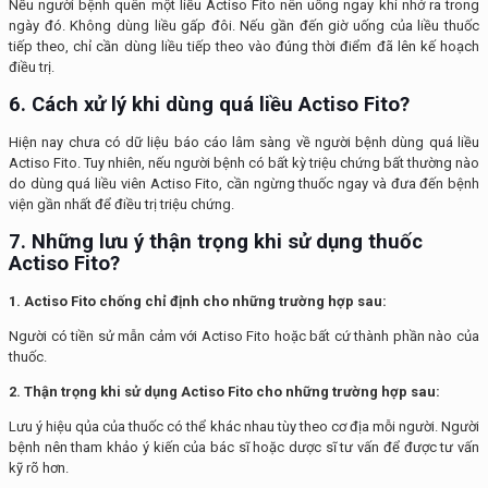
Nếu người bệnh quên một liều Actiso Fito nên uống ngay khi nhớ ra trong
ngày đó. Không dùng liều gấp đôi. Nếu gần đến giờ uống của liều thuốc
tiếp theo, chỉ cần dùng liều tiếp theo vào đúng thời điểm đã lên kế hoạch
điều trị.
6. Cách xử lý khi dùng q
uá liều
Actiso Fito
?
Hiện nay chưa có dữ liệu báo cáo lâm sàng về người bệnh dùng quá liều
Actiso Fito. Tuy nhiên, nếu người bệnh có bất kỳ triệu chứng bất thường nào
do dùng quá liều viên Actiso Fito, cần ngừng thuốc ngay và đưa đến bệnh
viện gần nhất để điều trị triệu chứng.
7. Những lưu ý thận trọng khi sử dụng thuốc
Actiso Fito?
1. Actiso Fito
chống chỉ định cho những trường hợp sau:
Người có tiền sử mẫn cảm với Actiso Fito hoặc bất cứ thành phần nào của
thuốc.
2. Thận trọng khi sử dụng Actiso Fito cho những trường hợp sau:
Lưu ý hiệu qủa của thuốc có thể khác nhau tùy theo cơ địa mỗi người. Người
bệnh nên tham khảo ý kiến của bác sĩ hoặc dược sĩ tư vấn để được tư vấn
kỹ rõ hơn.