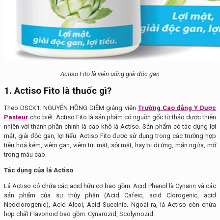
Actiso Fito là viên uống giải độc gan
1. Actiso Fito
là thuốc
gì?
Theo DSCK1. NGUYỄN HỒNG DIỄM giảng viên
Trường Cao đẳng Y Dược
Pasteur
cho biết: Actiso Fito là sản phẩm có nguồn gốc từ thảo dược thiên
nhiên với thành phần chính là cao khô lá Actiso. Sản phẩm có tác dụng lợi
mật, giải độc gan, lợi tiểu. Actiso Fito được sử dụng trong các trường hợp
tiêu hoá kém, viêm gan, viêm túi mật, sỏi mật, hay bị dị ứng, mẩn ngứa, mỡ
trong máu cao.
Tác dụng của lá Actiso
Lá Actiso có chứa các acid hữu cơ bao gồm: Acid Phenol là Cynarin và các
sản phẩm của sự thủy phân (Acid Cafeic, acid Clorogenic, acid
Neoclorogenic), Acid Alcol, Acid Succinic. Ngoài ra, lá Actiso còn chứa
hợp chất Flavonoid bao gồm: Cynarozid, Scolymozid.