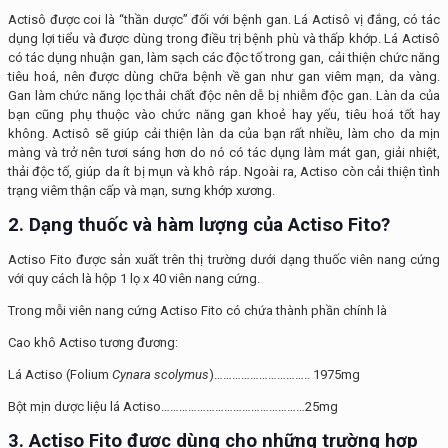
Actisô được coi là “thần dược” đối với bệnh gan. Lá Actisô vị đắng, có tác
dụng lợi tiểu và được dùng trong điều trị bệnh phù và thấp khớp. Lá Actisô
có tác dụng nhuận gan, làm sạch các độc tố trong gan, cải thiện chức năng
tiêu hoá, nên được dùng chữa bệnh về gan như gan viêm mạn, da vàng.
Gan làm chức năng lọc thải chất độc nên dễ bị nhiễm độc gan. Làn da của
bạn cũng phụ thuộc vào chức năng gan khoẻ hay yếu, tiêu hoá tốt hay
không. Actisô sẽ giúp cải thiện làn da của bạn rất nhiều, làm cho da mịn
màng và trở nên tươi sáng hơn do nó có tác dụng làm mát gan, giải nhiệt,
thải độc tố, giúp da ít bị mụn và khô ráp. Ngoài ra, Actiso còn cải thiện tình
trạng viêm thận cấp và mạn, sưng khớp xương.
2. Dạng thuốc và hàm lượng của Actiso Fito?
Actiso Fito được sản xuất trên thị trường dưới dạng thuốc viên nang cứng
với quy cách là hộp 1 lọ x 40 viên nang cứng.
Trong mỗi viên nang cứng Actiso Fito có chứa thành phần chính là
Cao khô Actiso tương đương:
Lá Actiso (Folium
Cynara scolymus
)………………………….. 1975mg
Bột mịn dược liệu lá Actiso…………………………………………25mg
3. Actiso Fito
được dùng cho những trường hợp