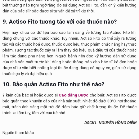
bất thường nào nghi ngờ rằng do sử dụng Actiso Fito, cần xin ý kiến hướng
dẫn của bác sĩ hoặc dược sĩ tư vấn để xử trí kịp thời.
9. Actiso Fito
tương
tác với các thuốc nào?
Hiện nay, chưa có dữ liệu báo cáo lâm sàng về tương tác Actiso Fito khi
dùng chung với các thuốc khác. Tuy nhiên, Actiso Fito có thể xảy ra tương
tác với các thuốc hoá dược, thuốc dược liệu, thực phẩm chức năng hay thực
phẩm. Tương tác thuốc xảy ra làm thay đổi hiệu quả điều trị của thuốc hoặc
làm tác dụng phụ nặng hơn. Người bệnh nên đọc kỹ hướng dẫn sử dụng
của nhà sản xuất trước khi dùng hoặc thông báo cho bác sĩ kê đơn hoặc
dược sĩ tư vấn biết những loại thuốc đang dùng có nguy cơ, giúp sử dụng
thuốc hợp lý và đạt hiệu quả.
10. Bảo quản Actiso Fito như thế nào?
Ý kiến của bác sĩ hoặc dược sĩ
Cao đẳng Dược
cho biết: Actiso Fito được
bảo quản theo khuyến cáo của nhà sản xuất. Nhiệt độ dưới 30°C, nơi thoáng
mát, tránh ánh sáng mặt trời để đảm bảo giữ chất lượng thuốc. Để thuốc
tránh xa tầm tay, tầm với của trẻ nhỏ.
DSCK1. NGUYỄN HỒNG DIỄM
Nguồn tham khảo: