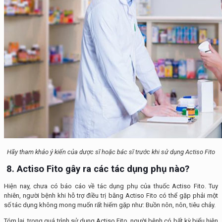
Hãy tham khảo ý kiến của dược sĩ hoặc bác sĩ trước khi sử dụng Actiso Fito
8. Actiso Fito gây ra các tác dụng phụ nào
?
Hiện nay, chưa có báo cáo về tác dụng phụ của thuốc Actiso Fito. Tuy
nhiên, người bệnh khi hỗ trợ điều trị bằng Actiso Fito có thể gặp phải một
số tác dụng không mong muốn rất hiếm gặp như: Buồn nôn, nôn, tiêu chảy.
Tóm lại, trong quá trình sử dụng Actiso Fito, người bệnh có bất kỳ biểu hiện