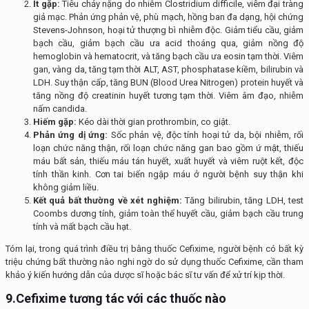
Ít gặp:
Tiêu chảy nặng do nhiễm Clostridium difficile, viêm đại tràng
giả mạc. Phản ứng phản vệ, phù mạch, hồng ban đa dạng, hội chứng
Stevens-Johnson, hoại tử thượng bì nhiễm độc. Giảm tiểu cầu, giảm
bạch cầu, giảm bạch cầu ưa acid thoáng qua, giảm nồng độ
hemoglobin và hematocrit, và tăng bạch cầu ưa eosin tạm thời. Viêm
gan, vàng da, tăng tạm thời ALT, AST, phosphatase kiềm, bilirubin và
LDH. Suy thận cấp, tăng BUN (Blood Urea Nitrogen) protein huyết và
tăng nồng độ creatinin huyết tương tạm thời. Viêm âm đạo, nhiễm
nấm candida.
Hiếm gặp:
Kéo dài thời gian prothrombin, co giật.
Phản ứng dị ứng:
Sốc phản vệ, độc tính hoại tử da, bội nhiễm, rối
loạn chức năng thận, rối loạn chức năng gan bao gồm ứ mật, thiếu
máu bất sản, thiếu máu tán huyết, xuất huyết và viêm ruột kết, độc
tính thần kinh. Cơn tai biến ngập máu ở người bệnh suy thận khi
không giảm liều.
Kết quả bất thường về xét nghiệm:
Tăng bilirubin, tăng LDH, test
Coombs dương tính, giảm toàn thể huyết cầu, giảm bạch cầu trung
tính và mất bạch cầu hạt.
Tóm lại, trong quá trình điều trị bằng thuốc Cefixime, người bệnh có bất kỳ
triệu chứng bất thường nào nghi ngờ do sử dụng thuốc Cefixime, cần tham
khảo ý kiến hướng dẫn của dược sĩ hoặc bác sĩ tư vấn để xử trí kịp thời.
9.Cefixime
tương
tác với các thuốc nào