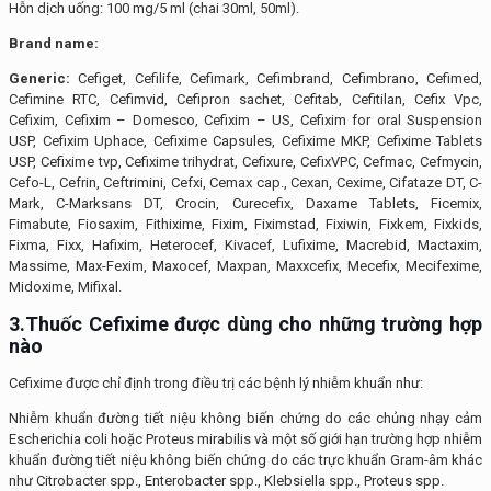
Hỗn dịch uống: 100 mg/5 ml (chai 30ml, 50ml).
Brand name:
Generic:
Cefiget, Cefilife, Cefimark, Cefimbrand, Cefimbrano, Cefimed,
Cefimine RTC, Cefimvid, Cefipron sachet, Cefitab, Cefitilan, Cefix Vpc,
Cefixim, Cefixim – Domesco, Cefixim – US, Cefixim for oral Suspension
USP, Cefixim Uphace, Cefixime Capsules, Cefixime MKP, Cefixime Tablets
USP, Cefixime tvp, Cefixime trihydrat, Cefixure, CefixVPC, Cefmac, Cefmycin,
Cefo-L, Cefrin, Ceftrimini, Cefxi, Cemax cap., Cexan, Cexime, Cifataze DT, C-
Mark, C-Marksans DT, Crocin, Curecefix, Daxame Tablets, Ficemix,
Fimabute, Fiosaxim, Fithixime, Fixim, Fiximstad, Fixiwin, Fixkem, Fixkids,
Fixma, Fixx, Hafixim, Heterocef, Kivacef, Lufixime, Macrebid, Mactaxim,
Massime, Max-Fexim, Maxocef, Maxpan, Maxxcefix, Mecefix, Mecifexime,
Midoxime, Mifixal.
3.Thuốc Cefixime được dùng cho những trường hợp
nào
Cefixime được chỉ định trong điều trị các bệnh lý nhiễm khuẩn như:
Nhiễm khuẩn đường tiết niệu không biến chứng do các chủng nhạy cảm
Escherichia coli hoặc Proteus mirabilis và một số giới hạn trường hợp nhiễm
khuẩn đường tiết niệu không biến chứng do các trực khuẩn Gram-âm khác
như Citrobacter spp., Enterobacter spp., Klebsiella spp., Proteus spp.