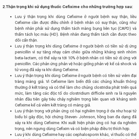
2.Thận trọng khi sử dụng t
huốc
Cefixime cho
những trường hợp sau:
Lưu ý thận trọng khi dùng Cefixime ở người bệnh suy thận, liều
Cefixime cần được điều chỉnh ở bệnh nhân có suy thận, cũng như
bệnh nhân phải sử dụng thẩm tách màng bụng liên tục (CAPD) và
thẩm tách lọc máu (HD). Bệnh nhân đang thẩm tách cần được theo
dõi cẩn thận.
Lưu ý thận trọng khi dùng Cefixime ở người bệnh có tiền sử dị ứng
penicillin vì sự tăng nhạy cảm chéo giữa những kháng sinh nhóm
beta-lactam, có thể xảy ra tới 10% ở bệnh nhân có tiền sử dị ứng với
penicillin. Các phản ứng phản vệ hoặc giống phản vệ kể cả shock và
tử vong đã xảy ra khi dùng Cefixime.
Lưu ý thận trọng khi dùng Cefixime ở người bệnh có tiền sử viêm đại
tràng màng giả. Vì Cefixime làm biến đổi các chủng khuẩn thông
thường ở kết tràng và có thể làm cho chủng clostridia phát triển quá
mức, làm tăng các độc tố do clostridium difficile sinh ra là nguyên
nhân đầu tiên gây tiêu chảy nghiêm trọng liên quan với kháng sinh
Cefixime kể cả viêm kết tràng có màng giả.
Lưu ý thận trọng với phản ứng có hại nghiêm trọng ở da như hoại tử
biểu bì gây độc, hội chứng Steven- Johnson, hồng ban đa dạng đã
xảy ra khi dùng Cefixime. Khi xuất hiện phản ứng có hại da nghiêm
trọng, nên ngưng dùng Cefixim và có biện pháp điều trị thích hợp.
Lưu ý khi dùng Cefixime hay các cephalosporin khác, vì thuốc có thể