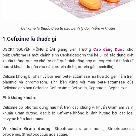
Cefixime là thuốc điều trị các bệnh lý do nhiễm vi khuẩn
1.
Cefixime
là thuốc
gì
DSCK1.NGUYỄN HỒNG DIỄM giảng viên Trường
Cao đẳng Dược
cho
biết: Cefixime là một khánh sinh Cephalosporin thế hệ 3, có tác dụng diệt
khuẩn thông qua cơ chế ức chế quá trình tổng hợp mucopeptid ở thành tế
bào vi khuân do gắn vào các protein đích (protein gắn penicilin).
Cefixim không bị phá huỷ bởi men beta-lactamase mã hóa do gen nằm trên
plasmid và chromosom. Tính bền vững với men beta-lactamase của
Cefixime cao hơn Cefaclor, Cefuroxime, Cefoxitin, Cephradin, Cephalexin.
Phổ kháng khuẩn:
Cefixime có phổ tác dụng hầu hết trên các chủng vi khuẩn Gram âm và vi
khuẩn Gram dương, đặc biệt Cefixime không bị ảnh hưởng bởi các loại
enzyme bêta-lactamase.
Vi khuẩn Gram dương:
Streptococcus pneumonia, Streptococcus
pyogenes, Streptococcus agalactiae.