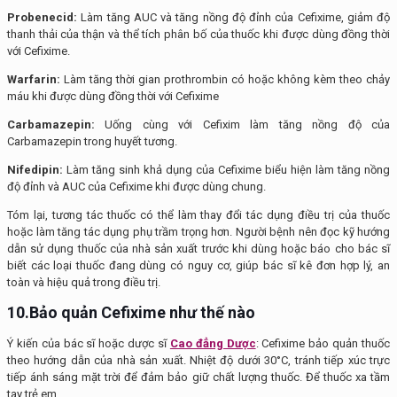
Probenecid
:
Làm tăng AUC và tăng nồng độ đỉnh của Cefixime, giảm độ
thanh thải của thận và thể tích phân bố của thuốc khi được dùng đồng thời
với Cefixime.
Warfarin
:
Làm tăng thời gian prothrombin có hoặc không kèm theo chảy
máu khi được dùng đồng thời với Cefixime
Carbamazepin
:
Uống cùng với Cefixim làm tăng nồng độ của
Carbamazepin trong huyết tương.
Nifedipin
:
Làm tăng sinh khả dụng của Cefixime biểu hiện làm tăng nồng
độ đỉnh và AUC của Cefixime khi được dùng chung.
Tóm lại, tương tác thuốc có thể làm thay đổi tác dụng điều trị của thuốc
hoặc làm tăng tác dụng phụ trầm trọng hơn. Người bệnh nên đọc kỹ hướng
dẫn sử dụng thuốc của nhà sản xuất trước khi dùng hoặc báo cho bác sĩ
biết các loại thuốc đang dùng có nguy cơ, giúp bác sĩ kê đơn hợp lý, an
toàn và hiệu quả trong điều trị.
10.Bảo quản Cefixime như thế nào
Ý kiến của bác sĩ hoặc dược sĩ
Cao đẳng Dược
: Cefixime bảo quản thuốc
theo hướng dẫn của nhà sản xuất. Nhiệt độ dưới 30°C, tránh tiếp xúc trực
tiếp ánh sáng mặt trời để đảm bảo giữ chất lượng thuốc. Để thuốc xa tầm
tay trẻ em.