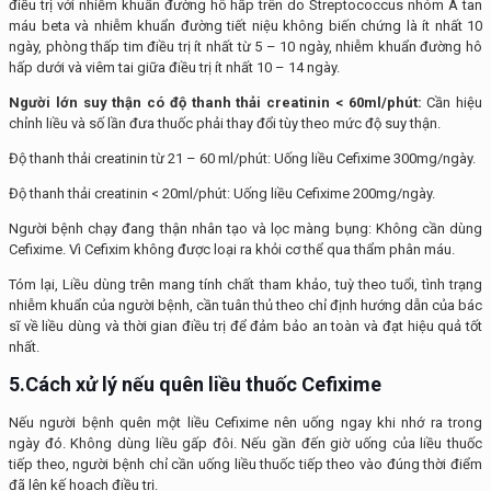
điều trị với nhiễm khuẩn đường hô hấp trên do Streptococcus nhóm A tan
máu beta và nhiễm khuẩn đường tiết niệu không biến chứng là ít nhất 10
ngày, phòng thấp tim điều trị ít nhất từ 5 – 10 ngày, nhiễm khuẩn đường hô
hấp dưới và viêm tai giữa điều trị ít nhất 10 – 14 ngày.
Người lớn suy thận
có độ thanh thải creatinin < 60ml/phút:
Cần hiệu
chỉnh liều và số lần đưa thuốc phải thay đổi tùy theo mức độ suy thận.
Độ thanh thải creatinin từ 21 – 60 ml/phút: Uống liều Cefixime 300mg/ngày.
Độ thanh thải creatinin < 20ml/phút: Uống liều Cefixime 200mg/ngày.
Người bệnh chạy đang thận nhân tạo và lọc màng bụng: Không cần dùng
Cefixime. Vì Cefixim không được loại ra khỏi cơ thể qua thẩm phân máu.
Tóm lại, Liều dùng trên mang tính chất tham khảo, tuỳ theo tuổi, tình trạng
nhiễm khuẩn của người bệnh, cần tuân thủ theo chỉ định hướng dẫn của bác
sĩ về liều dùng và thời gian điều trị để đảm bảo an toàn và đạt hiệu quả tốt
nhất.
5.Cách xử lý nếu quên liều thuốc
Cefixime
Nếu người bệnh quên một liều Cefixime nên uống ngay khi nhớ ra trong
ngày đó. Không dùng liều gấp đôi. Nếu gần đến giờ uống của liều thuốc
tiếp theo, người bệnh chỉ cần uống liều thuốc tiếp theo vào đúng thời điểm
đã lên kế hoạch điều trị.