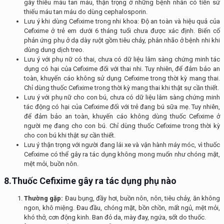
gây thiếu máu tan máu, thận trọng ở những bệnh nhân có tiền sử
thiếu máu tan máu do dùng cephalosporin.
Lưu ý khi dùng Cefixime trong nhi khoa: Độ an toàn và hiệu quả của
Cefixime ở trẻ em dưới 6 tháng tuổi chưa được xác định. Biến cố
phản ứng phụ ở dạ dày ruột gồm tiêu chảy, phân nhão ở bệnh nhi khi
dùng dung dịch treo.
Lưu ý với phụ nữ có thai, chưa có dữ liệu lâm sàng chứng minh tác
dụng có hại của Cefixime đối với thai nhi. Tuy nhiên, để đảm bảo an
toàn, khuyến cáo không sử dụng Cefixime trong thời kỳ mang thai.
Chỉ dùng thuốc Cefixime trong thời kỳ mang thai khi thật sự cần thiết.
Lưu ý với phụ nữ cho con bú, chưa có dữ liệu lâm sàng chứng minh
tác động có hại của Cefixime đối với trẻ đang bú sữa mẹ. Tuy nhiên,
để đảm bảo an toàn, khuyến cáo không dùng thuốc Cefixime ở
người mẹ đang cho con bú. Chỉ dùng thuốc Cefixime trong thời kỳ
cho con bú khi thật sự cần thiết.
Lưu ý thận trọng với người đang lái xe và vận hành máy móc, vì thuốc
Cefixime có thể gây ra tác dụng không mong muốn như chóng mặt,
mệt mỏi, buồn nôn.
8.Thuốc Cefixime gây ra tác dụng phụ nào
Thường gặp:
Đau bụng, đầy hơi, buồn nôn, nôn, tiêu chảy, ăn không
ngon, khô miệng. Đau đầu, chóng mặt, bồn chồn, mất ngủ, mệt mỏi,
khó thở, cơn động kinh. Ban đỏ da, mày đay, ngứa, sốt do thuốc.