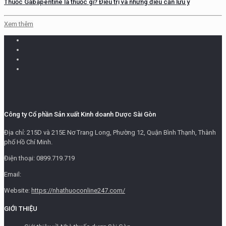
Thuốc Gabapentine là thuốc gì? Điều trị và những điều cần lưu ý
Xem thêm
Công ty Cổ phần Sản xuất Kinh doanh Dược Sài Gòn
Địa chỉ: 215D và 215E Nơ Trang Long, Phường 12, Quận Bình Thạnh, Thành
phố Hồ Chí Minh.
Điện thoại: 0899.719.719
Email:
Website:
https://nhathuoconline247.com/
GIỚI THIỆU