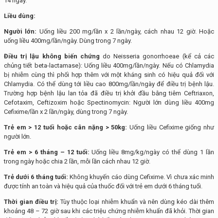
14 ngày.
Liều dùng:
Người lớn:
Uống liều 200 mg/lần x 2 lần/ngày, cách nhau 12 giờ. Hoặc
uống liều 400mg/lần/ngày. Dùng trong 7 ngày.
Điều trị lậu không biến chứng
do Neisseria gonorrhoeae (kể cả các
chủng tiết beta-lactamase): Uống liều 400mg/lần/ngày. Nếu có Chlamydia
bị nhiễm cùng thì phối hợp thêm với một kháng sinh có hiệu quả đối với
Chlamydia. Có thể dùng tới liều cao 800mg/lần/ngày để điều trị bệnh lậu.
Trường hợp bệnh lậu lan tỏa đã điều trị khởi đầu bằng tiêm Ceftriaxon,
Cefotaxim, Ceftizoxim hoặc Spectinomycin: Người lớn dùng liều 400mg
Cefixime/lần x 2 lần/ngày, dùng trong 7 ngày.
Trẻ em > 12 tuổi hoặc cân nặng > 50kg:
Uống liều Cefixime giống như
người lớn.
Trẻ em > 6 tháng – 12 tuổi:
Uống liều 8mg/kg/ngày có thể dùng 1 lần
trong ngày hoặc chia 2 lần, mỗi lần cách nhau 12 giờ.
Trẻ dưới 6 tháng tuổi:
Không khuyến cáo dùng Cefixime. Vì chưa xác minh
được tính an toàn và hiệu quả của thuốc đối với trẻ em dưới 6 tháng tuổi.
Thời gian điều trị:
Tùy thuộc loại nhiễm khuẩn và nên dùng kéo dài thêm
khoảng 48 – 72 giờ sau khi các triệu chứng nhiễm khuẩn đã khỏi. Thời gian