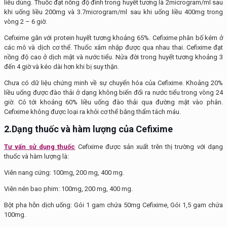
liều dùng. Thuốc đạt nồng độ đỉnh trong huyết tương là 2microgram/ml sau
khi uống liều 200mg và 3.7microgram/ml sau khi uống liều 400mg trong
vòng 2 – 6 giờ.
Cefixime gắn với protein huyết tương khoảng 65%. Cefixime phân bố kém ở
các mô và dịch cơ thể. Thuốc xâm nhập được qua nhau thai. Cefixime đạt
nồng độ cao ở dịch mật và nước tiểu. Nửa đời trong huyết tương khoảng 3
đến 4 giờ và kéo dài hơn khi bị suy thận.
Chưa có dữ liệu chứng minh về sự chuyển hóa của Cefixime. Khoảng 20%
liều uống được đào thải ở dạng không biến đổi ra nước tiểu trong vòng 24
giờ. Có tới khoảng 60% liều uống đào thải qua đường mật vào phân.
Cefixime không được loại ra khỏi cơ thể bằng thẩm tách máu.
2.Dạng thuốc và hàm lượng của Cefixime
Tư vấn sử dụng thuốc
Cefixime được sản xuất trên thị trường với dạng
thuốc và hàm lượng là:
Viên nang cứng: 100mg, 200 mg, 400 mg.
Viên nén bao phim: 100mg, 200 mg, 400 mg.
Bột pha hỗn dịch uống: Gói 1 gam chứa 50mg Cefixime, Gói 1,5 gam chứa
100mg.