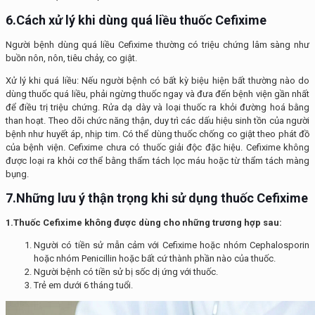
6.Cách xử lý khi dùng q
uá liều thuốc
Cefixime
Người bệnh dùng quá liều Cefixime thường có triệu chứng lâm sàng như
buồn nôn, nôn, tiêu chảy, co giật.
Xử lý khi quá liều: Nếu người bệnh có bất kỳ biệu hiện bất thường nào do
dùng thuốc quá liều, phải ngừng thuốc ngay và đưa đến bệnh viện gần nhất
để điều trị triệu chứng. Rửa dạ dày và loại thuốc ra khỏi đường hoá bằng
than hoạt. Theo dõi chức năng thận, duy trì các dấu hiệu sinh tồn của người
bệnh như huyết áp, nhịp tim. Có thể dùng thuốc chống co giật theo phát đồ
của bệnh viện. Cefixime chưa có thuốc giải độc đặc hiệu. Cefixime không
được loại ra khỏi cơ thể bằng thẩm tách lọc máu hoặc từ thẩm tách màng
bụng.
7.Những lưu ý thận trọng khi sử dụng thuốc Cefixime
1.Thuốc
Cefixime
không được dùng cho những trương hợp sau:
Người có tiền sử mẫn cảm với Cefixime hoặc nhóm Cephalosporin
hoặc nhóm Penicillin hoặc bất cứ thành phần nào của thuốc.
Người bệnh có tiền sử bị sốc dị ứng với thuốc.
Trẻ em dưới 6 tháng tuổi.