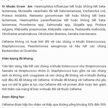
Vi khuẩn Gram âm:
Haemophilus influenzae tiết hoặc không tiết beta-
lactamase, Moraxella catarrhalis đã tiết beta-lactamase, Escherichia coli,
Proteus mirabilis, Neisseria gonorrhoeae tiết hoặc không tiết beta-
lactamase, Haemophilus parainfluenzae tiết hoặc không tiết beta-
lactamase, Providencia spp, Salmonella spp, Shigella spp, Proteus
vulgaris, Klebsiella pneumoniae, Klebsiella oxytoca, Pasteurella multocida,
Citrobacter amalonaticus, Citrobacter diversus, Serratia marcescens.
Cefixime không có hoạt tính đối với các chủng vi khuẩn Enterococcus,
Staphylococcus, Pseudomonas aeruginosa và hầu hết các chủng
Bacteroides và Clostridia.
Hiện tượng đề kháng:
Trên lâm sàng, hầu hết các chủng vi khuẩn Enterococci như Streptococcus
faecalis và Streptococci nhóm D; Staphylococci bao gồm cả các chủng
sinh và không sinh coagulase và các chủng đề kháng với vi khuẩn đường
ruột đều đã đề kháng với Cefixime. Vi khuẩn đề kháng với Cefixime chủ yếu
qua cơ chế là giảm ái lực của Cefixime đối với protein đích hoặc làm giảm
tính thấm của màng tế bào vi khuẩn đối với thuốc Cefixime.
Dược động học:
Cefixime được hấp thu chậm và thấp qua đường uống khoảng 30% đến 50%