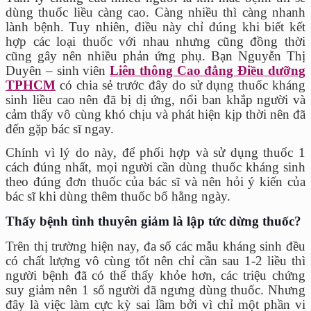
dùng thuốc liều càng cao. Càng nhiều thì càng nhanh
lành bệnh. Tuy nhiên, điều này chỉ đúng khi biết kết
hợp các loại thuốc với nhau nhưng cũng đồng thời
cũng gây nên nhiều phản ứng phụ. Bạn Nguyễn Thị
Duyên – sinh viên
Liên thông Cao đẳng Điều dưỡng
TPHCM
có chia sẻ trước đây do sử dụng thuốc kháng
sinh liều cao nên đã bị dị ứng, nổi ban khắp người và
cảm thấy vô cùng khó chịu và phát hiện kịp thời nên đã
đến gặp bác sĩ ngay.
Chính vì lý do này, để phối hợp và sử dụng thuốc 1
cách đúng nhất, mọi người cần dùng thuốc kháng sinh
theo đúng đơn thuốc của bác sĩ và nên hỏi ý kiến của
bác sĩ khi dùng thêm thuốc bổ hằng ngày.
Thấy bệnh tình thuyên giảm là lập tức dừng thuốc?
Trên thị trường hiện nay, đa số các mẫu kháng sinh đều
có chất lượng vô cùng tốt nên chỉ cần sau 1-2 liều thì
người bệnh đã có thể thấy khỏe hơn, các triệu chứng
suy giảm nên 1 số người đã ngưng dùng thuốc. Nhưng
đây là việc làm cực kỳ sai lầm bởi vì chỉ một phần vi