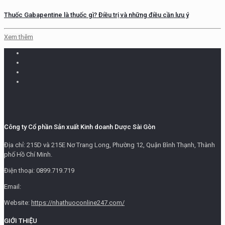
Thuốc Gabapentine là thuốc gì? Điều trị và những điều cần lưu ý
Xem thêm
Công ty Cổ phần Sản xuất Kinh doanh Dược Sài Gòn
Địa chỉ: 215D và 215E Nơ Trang Long, Phường 12, Quận Bình Thạnh, Thành
phố Hồ Chí Minh.
Điện thoại: 0899.719.719
Email:
Website:
https://nhathuoconline247.com/
GIỚI THIỆU