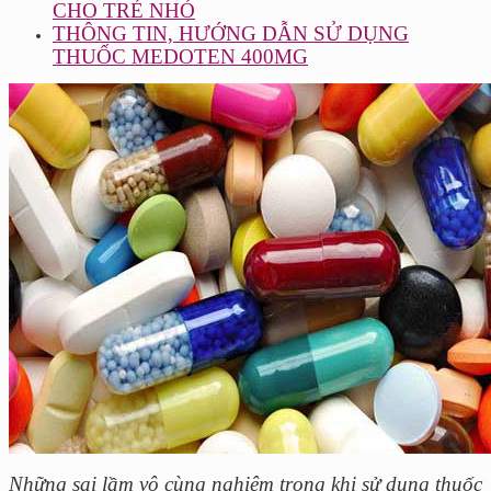
CHO TRẺ NHỎ
THÔNG TIN, HƯỚNG DẪN SỬ DỤNG
THUỐC MEDOTEN 400MG
Những sai lầm vô cùng nghiêm trọng khi sử dụng thuốc