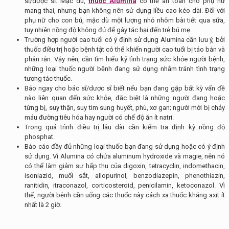
sĩ/dược sĩ. Mặc dù,
thuốc Alumina
có thể an toàn cho phụ nữ
mang thai, nhưng bạn không nên sử dụng liều cao kéo dài. Đối với
phụ nữ cho con bú, mặc dù một lượng nhỏ nhôm bài tiết qua sữa,
tuy nhiên nồng độ không đủ để gây tác hại đến trẻ bú mẹ.
Trường hợp người cao tuổi có ý định sử dụng Alumina cần lưu ý, bởi
thuốc điều trị hoặc bệnh tật có thể khiến người cao tuổi bị táo bán và
phân rắn. Vậy nên, cần tìm hiểu kỹ tình trạng sức khỏe người bệnh,
những loại thuốc người bệnh đang sử dụng nhằm tránh tình trạng
tương tác thuốc.
Báo ngay cho bác sĩ/dược sĩ biết nếu bạn đang gặp bất kỳ vấn đề
nào liên quan đến sức khỏe, đăc biệt là những người đang hoặc
từng bị, suy thận, suy tim sung huyết, phù, xơ gan; người mới bị chảy
máu đường tiêu hóa hay người có chế độ ăn ít natri.
Trong quá trình điều trị lâu dài cần kiểm tra định kỳ nồng độ
phosphat.
Báo cáo đầy đủ những loại thuốc bạn đang sử dụng hoặc có ý định
sử dụng. Vì Alumina có chứa aluminum hydroxide và magie, nên nó
có thể làm giảm sự hấp thu của digoxin, tetracyclin, indomethacin,
isoniazid, muối sắt, allopurinol, benzodiazepin, phenothiazin,
ranitidin, itraconazol, corticosteroid, penicilamin, ketoconazol. Vì
thế, người bệnh cần uống các thuốc này cách xa thuốc kháng axit ít
nhất là 2 giờ.