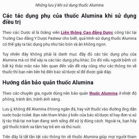
Những lưu ý khi sử dụng thuốc Alumina
Các tác dụng phụ của thuốc Alumina khi sử dụng
điều trị
Theo các Dược sĩ là Giảng viên
Liên thông Cao đẳng Dược
công tác tại
Trường Cao đẳng Y Dược Pasteur cho biết, quá trình sử dụng thuốc Alumina
có thể gây ra tác dụng phụ như táo bón và ăn không ngon.
Tuy nhiên đây không phải là danh mục đầy đủ các tác dụng phụ của
Alumina mà có thể xảy ra các tác dụng phụ khác. Do đó nếu người bệnh có
bất kỳ thắc mắc nào liên quan đến vấn đề này cũng như các thông tin về
thuốc thì bạn nên liên hệ đến bác sĩ/dược sĩ để được giải đáp.
Hướng dẫn bảo quản thuốc Alumina
Theo các chuyên gia, người dùng nên bảo quản
thuốc Alumina
ở nhiệt độ
phòng, tránh ẩm, tránh ánh sáng.
Lưu ý, không để Alumina ở trong ngăn đá, hay vứt thuốc vào đường ống dẫn
nước hoặc toilet. Bạn nên tham khảo ý kiến của bác sĩ/dược sĩ hay đơn vị xử
lý rác thải tại nơi bạn đang sinh sống để xử lý đúng cách. Ngoài ra, bạn hãy
giữ thuốc tránh xa tầm tay trẻ em và thú nuôi.
Trên đây là tất tần tật các thông tin về thuốc Alumina giúp mọi người tham