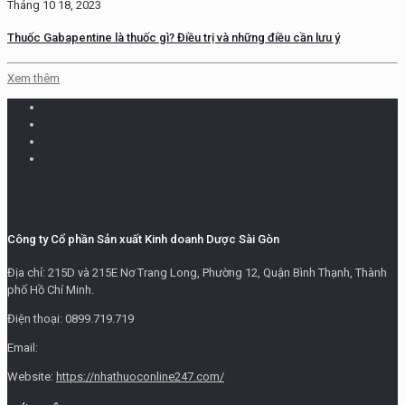
Tháng 10 18, 2023
Thuốc Gabapentine là thuốc gì? Điều trị và những điều cần lưu ý
Xem thêm
Công ty Cổ phần Sản xuất Kinh doanh Dược Sài Gòn
Địa chỉ: 215D và 215E Nơ Trang Long, Phường 12, Quận Bình Thạnh, Thành
phố Hồ Chí Minh.
Điện thoại: 0899.719.719
Email:
Website:
https://nhathuoconline247.com/