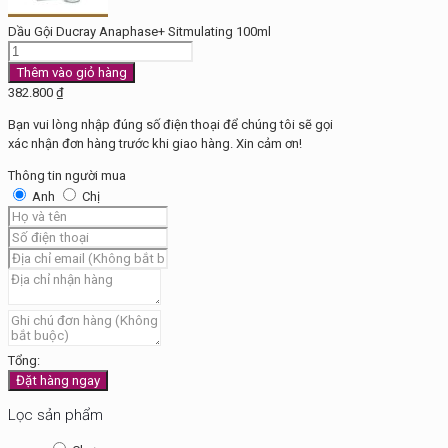
Dầu Gội Ducray Anaphase+ Sitmulating 100ml
Dầu
Gội
Thêm vào giỏ hàng
Ducray
382.800
₫
Anaphase+
Bạn vui lòng nhập đúng số điện thoại để chúng tôi sẽ gọi
Sitmulating
xác nhận đơn hàng trước khi giao hàng. Xin cảm ơn!
100ml
số
Thông tin người mua
lượng
Anh
Chị
Tổng:
Đặt hàng ngay
Lọc sản phẩm