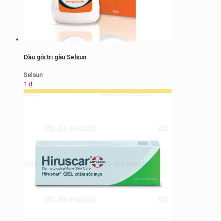
Dầu gội trị gàu Selsun
Selsun
1
₫