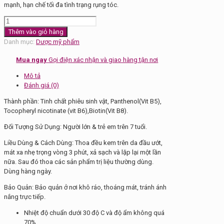
mạnh, hạn chế tối đa tình trạng rụng tóc.
Dầu
Gội
Thêm vào giỏ hàng
Ducray
Danh mục:
Dược mỹ phẩm
Anaphase+
Sitmulating
Mua ngay
Gọi điện xác nhận và giao hàng tận nơi
100ml
Mô tả
số
Đánh giá (0)
lượng
Thành phần: Tinh chất phiêu sinh vật, Panthenol(Vit B5),
Tocopheryl nicotinate (vit B6),Biotin(Vit B8).
Đối Tượng Sử Dụng: Người lớn & trẻ em trên 7 tuổi.
Liều Dùng & Cách Dùng: Thoa đều kem trên da đầu ướt,
mát xa nhẹ trọng vòng 3 phút, xả sạch và lặp lại một lần
nữa. Sau đó thoa các sản phẩm trị liệu thường dùng.
Dùng hàng ngày.
Bảo Quản: Bảo quản ở nơi khô ráo, thoáng mát, tránh ánh
nắng trực tiếp.
Nhiệt độ chuẩn dưới 30 độ C và độ ẩm không quá
70%.