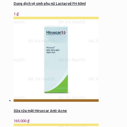
Dung dịch vệ sinh phụ nữ Lactacyd FH 60ml
1
₫
Sữa rửa mặt Hiruscar Anti-Acne
165.000
₫