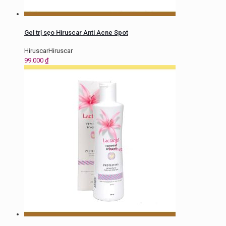
Gel trị sẹo Hiruscar Anti Acne Spot
HiruscarHiruscar
99.000
₫