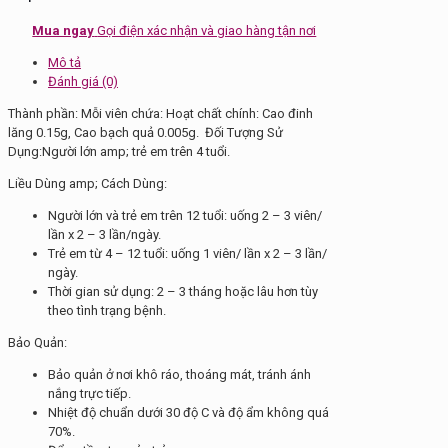
số
lượng
Mua ngay
Gọi điện xác nhận và giao hàng tận nơi
Mô tả
Đánh giá (0)
Thành phần: Mỗi viên chứa: Hoạt chất chính: Cao đinh
lăng 0.15g, Cao bạch quả 0.005g. Đối Tượng Sử
Dụng:Người lớn amp; trẻ em trên 4 tuổi.
Liều Dùng amp; Cách Dùng:
Người lớn và trẻ em trên 12 tuổi: uống 2 – 3 viên/
lần x 2 – 3 lần/ngày.
Trẻ em từ 4 – 12 tuổi: uống 1 viên/ lần x 2 – 3 lần/
ngày.
Thời gian sử dụng: 2 – 3 tháng hoặc lâu hơn tùy
theo tình trạng bệnh.
Bảo Quản:
Bảo quản ở nơi khô ráo, thoáng mát, tránh ánh
nắng trực tiếp.
Nhiệt độ chuẩn dưới 30 độ C và độ ẩm không quá
70%.