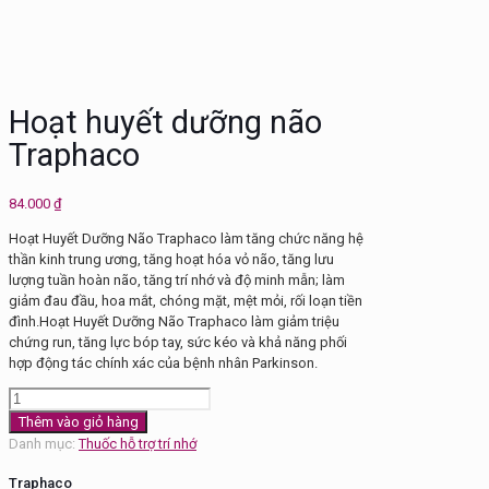
Hoạt huyết dưỡng não
Traphaco
84.000
₫
Hoạt Huyết Dưỡng Não Traphaco làm tăng chức năng hệ
thần kinh trung ương, tăng hoạt hóa vỏ não, tăng lưu
lượng tuần hoàn não, tăng trí nhớ và độ minh mẫn; làm
giảm đau đầu, hoa mắt, chóng mặt, mệt mỏi, rối loạn tiền
đình.Hoạt Huyết Dưỡng Não Traphaco làm giảm triệu
chứng run, tăng lực bóp tay, sức kéo và khả năng phối
hợp động tác chính xác của bệnh nhân Parkinson.
Hoạt
huyết
Thêm vào giỏ hàng
dưỡng
Danh mục:
Thuốc hỗ trợ trí nhớ
não
Traphaco
Traphaco