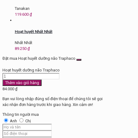
Tanakan
119.600
₫
Hoạt huyết Nhất Nhất
Nhất Nhất
89.250
₫
Đặt mua Hoạt huyết dưỡng não Traphaco
Hoạt huyết dưỡng não Traphaco
Hoạt
huyết
Thêm vào giỏ hàng
dưỡng
84.000
₫
não
Bạn vui lòng nhập đúng số điện thoại để chúng tôi sẽ gọi
Traphaco
xác nhận đơn hàng trước khi giao hàng. Xin cảm ơn!
số
lượng
Thông tin người mua
Anh
Chị