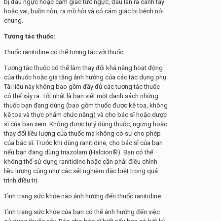
bị đau ngực hoặc cảm giác tức ngực, đau lan ra cánh tay
hoặc vai, buồn nôn, ra mồ hôi và có cảm giác bị bệnh nói
chung.
Tương tác thuốc:
Thuốc ranitidine có thể tương tác với thuốc:
Tương tác thuốc có thể làm thay đổi khả năng hoạt động
của thuốc hoặc gia tăng ảnh hưởng của các tác dụng phụ.
Tài liệu này không bao gồm đầy đủ các tương tác thuốc
có thể xảy ra. Tốt nhất là bạn viết một danh sách những
thuốc bạn đang dùng (bao gồm thuốc được kê toa, không
kê toa và thực phẩm chức năng) và cho bác sĩ hoặc dược
sĩ của bạn xem. Không được tự ý dùng thuốc, ngưng hoặc
thay đổi liều lượng của thuốc mà không có sự cho phép
của bác sĩ. Trước khi dùng ranitidine, cho bác sĩ của bạn
nếu bạn đang dùng triazolam (Halcion®). Bạn có thể
không thể sử dụng ranitidine hoặc cần phải điều chỉnh
liều lượng cũng như các xét nghiệm đặc biệt trong quá
trình điều trị.
Tình trạng sức khỏe nào ảnh hưởng đến thuốc ranitidine:
Tình trạng sức khỏe của bạn có thể ảnh hưởng đến việc