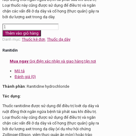
Loại thuốc này cũng được sử dụng để điều trị và ngăn
chặn các vấn đề ở dạ dày và cổ họng (thực quản) gây ra
bởi dư lượng axit trong dạ dày.
Thuốc
dạ
Thêm vào giỏ hàng
dày
Danh mục:
Thuốc kê đơn
,
Thuốc dạ dày
Ranitidin
300mg
Ranitidin
số
lượng
Mua ngay
Gọi điện xác nhận và giao hàng tận nơi
Mô tả
Đánh giá (0)
Thành phần
: Ranitidine hydrochloride
Tác dụng:
Thuốc ranitidine được sử dụng để điều trị loét dạ dày và
ruột đồng thời ngăn ngừa bệnh tái phát sau khi điều trị.
Loại thuốc này cũng được sử dụng để điều trị và ngăn
chặn các vấn đề ở dạ dày và cổ họng (thực quản) gây ra
bởi dư lượng axit trong dạ dày (ví dụ như hội chứng
Zollinger-Ellison, viêm thực quản ăn mòn) hoặc trào