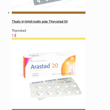
Thuốc trị bệnh tuyến giáp Thyrostad 50
Thyrostad
1
₫