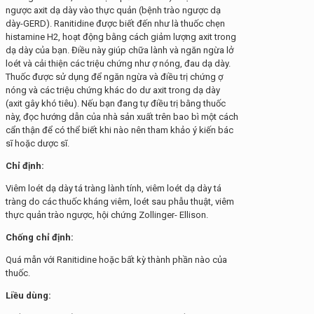
ngược axit dạ dày vào thực quản (bệnh trào ngược dạ
dày-GERD). Ranitidine được biết đến như là thuốc chẹn
histamine H2, hoạt động bằng cách giảm lượng axit trong
dạ dày của bạn. Điều này giúp chữa lành và ngăn ngừa lở
loét và cải thiện các triệu chứng như ợ nóng, đau dạ dày.
Thuốc được sử dụng để ngăn ngừa và điều trị chứng ợ
nóng và các triệu chứng khác do dư axit trong dạ dày
(axit gây khó tiêu). Nếu bạn đang tự điều trị bằng thuốc
này, đọc hướng dẫn của nhà sản xuất trên bao bì một cách
cẩn thận để có thể biết khi nào nên tham khảo ý kiến bác
sĩ hoặc dược sĩ.
Chỉ định:
Viêm loét dạ dày tá tràng lành tính, viêm loét dạ dày tá
tràng do các thuốc kháng viêm, loét sau phẫu thuật, viêm
thực quản trào ngược, hội chứng Zollinger- Ellison.
Chống chỉ định:
Quá mẫn với Ranitidine hoặc bất kỳ thành phần nào của
thuốc.
Liều dùng: