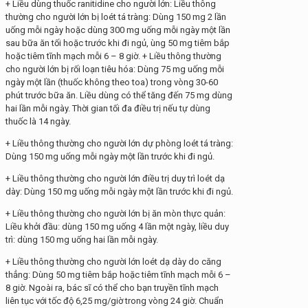
+ Liều dùng thuốc ranitidine cho người lớn: Liều thông
thường cho người lớn bị loét tá tràng: Dùng 150 mg 2 lần
uống mỗi ngày hoặc dùng 300 mg uống mỗi ngày một lần
sau bữa ăn tối hoặc trước khi đi ngủ, ùng 50 mg tiêm bắp
hoặc tiêm tĩnh mạch mỗi 6 – 8 giờ. + Liều thông thường
cho người lớn bị rối loạn tiêu hóa: Dùng 75 mg uống mỗi
ngày một lần (thuốc không theo toa) trong vòng 30-60
phút trước bữa ăn. Liều dùng có thể tăng đến 75 mg dùng
hai lần mỗi ngày. Thời gian tối đa điều trị nếu tự dùng
thuốc là 14 ngày.
+ Liều thông thường cho người lớn dự phòng loét tá tràng:
Dùng 150 mg uống mỗi ngày một lần trước khi đi ngủ.
+ Liều thông thường cho người lớn điều trị duy trì loét dạ
dày: Dùng 150 mg uống mỗi ngày một lần trước khi đi ngủ.
+ Liều thông thường cho người lớn bị ăn mòn thực quản:
Liều khởi đầu: dùng 150 mg uống 4 lần một ngày, liều duy
trì: dùng 150 mg uống hai lần mỗi ngày.
+ Liều thông thường cho người lớn loét dạ dày do căng
thẳng: Dùng 50 mg tiêm bắp hoặc tiêm tĩnh mạch mỗi 6 –
8 giờ. Ngoài ra, bác sĩ có thể cho bạn truyền tĩnh mạch
liên tục với tốc độ 6,25 mg/giờ trong vòng 24 giờ. Chuẩn