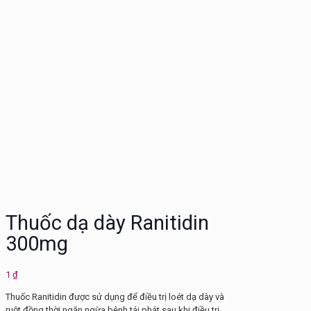
Thuốc dạ dày Ranitidin
300mg
1
₫
Thuốc Ranitidin được sử dụng để điều trị loét dạ dày và
ruột đồng thời ngăn ngừa bệnh tái phát sau khi điều trị.