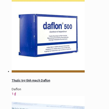
Thuốc trợ tĩnh mạch Daflon
Daflon
1
₫