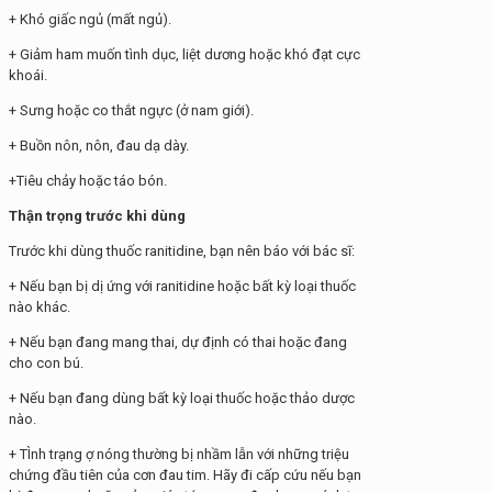
+ Khó giấc ngủ (mất ngủ).
+ Giảm ham muốn tình dục, liệt dương hoặc khó đạt cực
khoái.
+ Sưng hoặc co thắt ngực (ở nam giới).
+ Buồn nôn, nôn, đau dạ dày.
+Tiêu chảy hoặc táo bón.
Thận trọng trước khi dùng
Trước khi dùng thuốc ranitidine, bạn nên báo với bác sĩ:
+ Nếu bạn bị dị ứng với ranitidine hoặc bất kỳ loại thuốc
nào khác.
+ Nếu bạn đang mang thai, dự định có thai hoặc đang
cho con bú.
+ Nếu bạn đang dùng bất kỳ loại thuốc hoặc thảo dược
nào.
+ TÌnh trạng ợ nóng thường bị nhầm lẫn với những triệu
chứng đầu tiên của cơn đau tim. Hãy đi cấp cứu nếu bạn