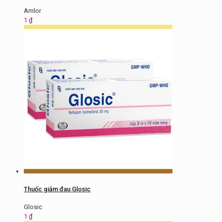
Amlor
1
₫
Thuốc giảm đau Glosic
Glosic
1
₫