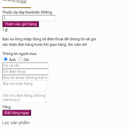
Thuốc dạ dày Ranitidin 300mg
Thuốc
dạ
Thêm vào giỏ hàng
dày
1
₫
Ranitidin
Bạn vui lòng nhập đúng số điện thoại để chúng tôi sẽ gọi
300mg
xác nhận đơn hàng trước khi giao hàng. Xin cảm ơn!
số
lượng
Thông tin người mua
Anh
Chị
Tổng:
Đặt hàng ngay
Lọc sản phẩm