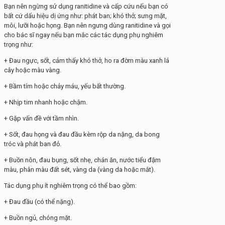
Bạn nên ngừng sử dụng ranitidine và cấp cứu nếu bạn có
bất cứ dấu hiệu dị ứng như: phát ban; khó thở; sưng mặt,
môi, lưỡi hoặc họng. Bạn nên ngưng dùng ranitidine và gọi
cho bác sĩ ngay nếu bạn mắc các tác dụng phụ nghiêm
trọng như:
+ Đau ngực, sốt, cảm thấy khó thở, ho ra đờm màu xanh lá
cây hoặc màu vàng.
+ Bầm tím hoặc chảy máu, yếu bất thường.
+ Nhịp tim nhanh hoặc chậm.
+ Gặp vấn đề với tầm nhìn.
+ Sốt, đau họng và đau đầu kèm rộp da nặng, da bong
tróc và phát ban đỏ.
+ Buồn nôn, đau bụng, sốt nhẹ, chán ăn, nước tiểu đậm
màu, phân màu đất sét, vàng da (vàng da hoặc mắt).
Tác dụng phụ ít nghiêm trọng có thể bao gồm:
+ Đau đầu (có thể nặng).
+ Buồn ngủ, chóng mặt.