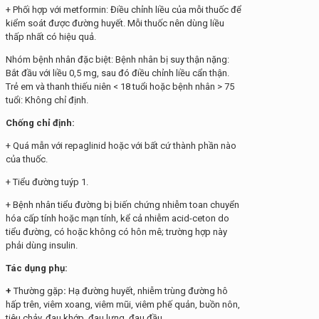
+ Phối hợp với metformin: Điều chỉnh liều của mỗi thuốc để
kiểm soát được đường huyết. Mỗi thuốc nên dùng liều
thấp nhất có hiệu quả.
Nhóm bệnh nhân đặc biệt: Bệnh nhân bị suy thận nặng:
Bắt đầu với liều 0,5 mg, sau đó điều chỉnh liều cẩn thận.
Trẻ em và thanh thiếu niên < 18 tuổi hoặc bệnh nhân > 75
tuổi: Không chỉ định.
Chống chỉ định:
+ Quá mẫn với repaglinid hoặc với bất cứ thành phần nào
của thuốc.
+ Tiểu đường tuýp 1.
+ Bệnh nhân tiểu đường bị biến chứng nhiễm toan chuyển
hóa cấp tính hoặc mạn tính, kể cả nhiễm acid-ceton do
tiểu đường, có hoặc không có hôn mê; trường hợp này
phải dùng insulin.
Tác dụng phụ:
+
Thường gặp
:
Hạ đường huyết, nhiễm trùng đường hô
hấp trên, viêm xoang, viêm mũi, viêm phế quản, buồn nôn,
tiêu chảy, đau khớp, đau lưng, đau đầu.