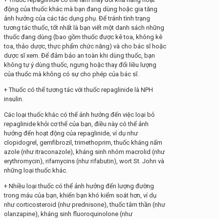
động của thuốc khác mà bạn đang dùng hoặc gia tăng
ảnh hưởng của các tác dụng phụ. Để tránh tình trạng
tương tác thuốc, tốt nhất là bạn viết một danh sách những
thuốc đang dùng (bao gồm thuốc được kê toa, không kê
toa, thảo dược, thực phẩm chức năng) và cho bác sĩ hoặc
dược sĩ xem. Để đảm bảo an toàn khi dùng thuốc, bạn
không tự ý dùng thuốc, ngưng hoặc thay đổi liều lượng
của thuốc mà không có sự cho phép của bác sĩ.
+ Thuốc có thể tương tác với thuốc repaglinide là NPH
insulin.
Các loại thuốc khác có thể ảnh hưởng đến việc loại bỏ
repaglinide khỏi cơ thể của bạn, điều này có thể ảnh
hưởng đến hoạt động của repaglinide, ví dụ như
clopidogrel, gemfibrozil, trimethoprim, thuốc kháng nấm
azole (như itraconazole), kháng sinh nhóm macrolid (như
erythromycin), rifamycins (như rifabutin), wort St. John và
những loại thuốc khác.
+ Nhiều loại thuốc có thể ảnh hưởng đến lượng đường
trong máu của bạn, khiến bạn khó kiểm soát hơn, ví dụ
như corticosteroid (như prednisone), thuốc tâm thần (như
olanzapine), kháng sinh fluoroquinolone (như