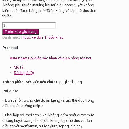
(không phụ thuộc insulin) khi mức glucose huyết không
kiểm soát được bằng chế độ ăn kiêng và tập thể dục đơn
thuần.
Thuốc
điều
Thêm vào giỏ hàng
trị
Danh mục:
Thuốc kê đơn
,
Thuốc khác
đái
tháo
Pranstad
đường
Pranstad
Mua ngay
Gọi điện xác nhận và giao hàng tận nơi
1
Mô tả
số
Đánh giá (0)
lượng
Thành phần:
Mỗi viên nén chứa repaglinid 1 mg.
Chỉ định:
+ Đơn trị hỗ trợ cho chế độ ăn kiêng và tập thể dục trong
điều trị tiểu đường tuýp 2.
+ Phối hợp với meformin khi không kiểm soát được mức
đường huyết bằng chế độ ăn kiêng, tập thể dục và đơn
điều trị với metformin, sulfonylure, repaglinid hay