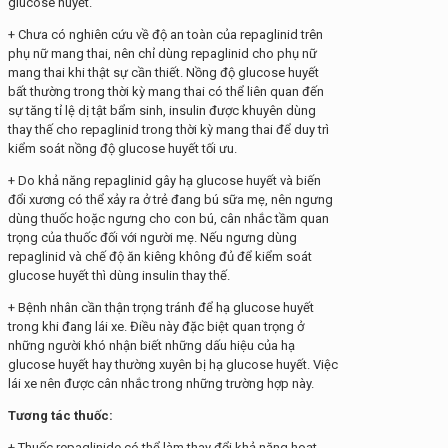
glucose huyết.
+ Chưa có nghiên cứu về độ an toàn của repaglinid trên
phụ nữ mang thai, nên chỉ dùng repaglinid cho phụ nữ
mang thai khi thật sự cần thiết. Nồng độ glucose huyết
bất thường trong thời kỳ mang thai có thể liên quan đến
sự tăng tỉ lệ dị tật bẩm sinh, insulin được khuyên dùng
thay thế cho repaglinid trong thời kỳ mang thai để duy trì
kiểm soát nồng độ glucose huyết tối ưu.
+ Do khả năng repaglinid gây hạ glucose huyết và biến
đổi xương có thể xảy ra ở trẻ đang bú sữa mẹ, nên ngưng
dùng thuốc hoặc ngưng cho con bú, cân nhắc tầm quan
trọng của thuốc đối với người mẹ. Nếu ngưng dùng
repaglinid và chế độ ăn kiêng không đủ để kiểm soát
glucose huyết thì dùng insulin thay thế.
+ Bệnh nhân cần thận trọng tránh để hạ glucose huyết
trong khi đang lái xe. Điều này đặc biệt quan trọng ở
những người khó nhận biết những dấu hiệu của hạ
glucose huyết hay thường xuyên bị hạ glucose huyết. Việc
lái xe nên được cân nhắc trong những trường hợp này.
Tương tác thuốc:
+ Thuốc repaglinide có thể làm thay đổi khả năng hoạt