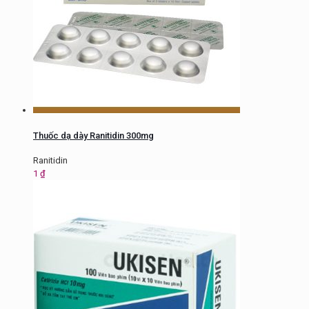
Thuốc dạ dày Ranitidin 300mg
Ranitidin
1
₫