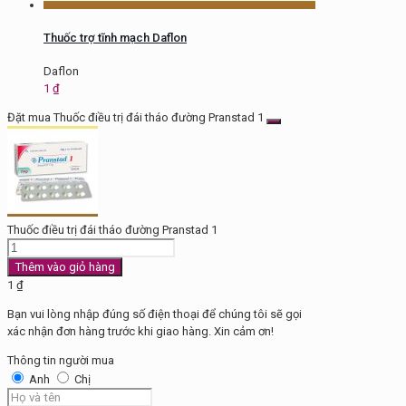
Thuốc trợ tĩnh mạch Daflon
Daflon
1
₫
Đặt mua Thuốc điều trị đái tháo đường Pranstad 1
Thuốc điều trị đái tháo đường Pranstad 1
Thuốc
điều
Thêm vào giỏ hàng
trị
1
₫
đái
Bạn vui lòng nhập đúng số điện thoại để chúng tôi sẽ gọi
tháo
xác nhận đơn hàng trước khi giao hàng. Xin cảm ơn!
đường
Pranstad
Thông tin người mua
1
Anh
Chị
số
lượng