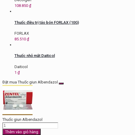
108.850
₫
Thuốc điều trị táo bón FORLAX (10G)
FORLAX
85.510
₫
Thuốc nhỏ mắt Daiticol
Daiticol
1
₫
Đặt mua Thuốc giun Albendazol
Thuốc giun Albendazol
Thuốc
giun
Thêm vào giỏ hàng