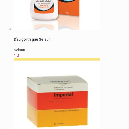
Dầu gội trị gàu Selsun
Selsun
1
₫