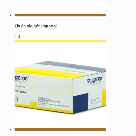
Thuốc táo bón Importal
1
₫