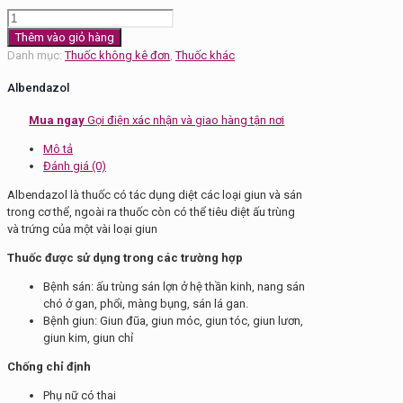
Thuốc
giun
Thêm vào giỏ hàng
Albendazol
Danh mục:
Thuốc không kê đơn
,
Thuốc khác
số
lượng
Albendazol
Mua ngay
Gọi điện xác nhận và giao hàng tận nơi
Mô tả
Đánh giá (0)
Albendazol là thuốc có tác dụng diệt các loại giun và sán
trong cơ thể, ngoài ra thuốc còn có thể tiêu diệt ấu trùng
và trứng của một vài loại giun
Thuốc được sử dụng trong các trường hợp
Bệnh sán: ấu trùng sán lợn ở hệ thần kinh, nang sán
chó ở gan, phổi, màng bụng, sán lá gan.
Bệnh giun: Giun đũa, giun móc, giun tóc, giun lươn,
giun kim, giun chỉ
Chống chỉ định
Phụ nữ có thai