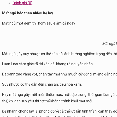
Đánh giá (0)
Mất ngủ kéo theo nhiều hệ lụy
Mất ngủ một đêm thì hôm sau ê ẩm cả ngày
Mất ngủ k
Mất ngủ gây suy nhược cơ thể kéo dài ảnh hưởng nghiêm trọng đến thể l
Luôn luôn cảm giác rã rời kéo dài không rõ nguyên nhân.
Da xanh xao vàng vọt, chân tay mỏi nhừ muốn cử động, miệng đắng nghé
Suy nhược cơ thể dẫn đến chán ăn, tiêu hóa kém.
Hay mất ngủ gây mệt mỏi thiếu máu, mất tập trung: thời gian lúc ngủ ch
thể, khi gan suy yêu thì cơ thể không tránh khỏi mệt mỏi.
Để nhanh chóng lấy lại phong độ về cả thể lực lẫn tinh thần, cần thay