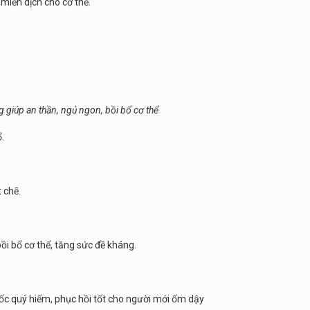
 miễn dịch cho cơ thể.
 giúp an thần, ngủ ngon, bồi bổ cơ thể
̉.
 chẽ.
ồi bổ cơ thể, tăng sức đề kháng.
uốc quý hiếm, phục hồi tốt cho người mới ốm dậy