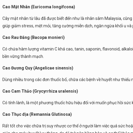
Cao Mật Nhân (Euricoma longifcona)
Cây mật nhân từ lâu đã được biết đến như là nhân sâm Malaysia, cũng 
giúp giảm stress, mệt mỏi, tăng cường miễn dịch, ngăn ngừa khối u và
Cao Rau Đắng (Bacopa monieri)
Có chứa hàm lượng vitamin C khá cao, tanin, saponin, flavonoid, alkal
bền vững thành mạch.
Cao Đương Quy (Angelicae sinensis)
Dùng nhiều trong các đơn thuốc bổ, chữa các bệnh về huyết như thiếu m
Cao Cam Thảo (Grycyrrhiza uralensis)
Có tính lành, là một phương thuốc hữu hiệu đối với muốn phục hồi sức 
Cao Thục địa (Remannia Glutinosa)
Rất tốt cho việc chữa trị suy nhược cơ thể ở người làm việc quá sức hoặ