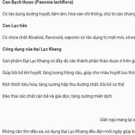
Cao Bạch thược (Paeonia lactiflora)
Có tác dụng dưỡng huyết, liễm âm, hòa can chỉ thống, chủ trị các chứn
Cao Lạc tiên
Có chứa chất Alcaloid, flavonoid, saponin có tác dụng trị mệt mỏi, stre
Công dụng của Đại Lạc Khang
Sản phẩm Đại Lạc Khang có đầy đủ các thành phần thảo dược ở trên g
Giúp bồi bổ khí huyết, tăng lượng hồng cầu, giúp cho máu huyết lưu thôn
Kích thích tiêu hóa, tăng cường hấp thu dưỡng chất, bồi bổ cơ thể.
Đào thải các chất cặn bã và giải độc, tăng cường miễn dịch.
Giấc ngủ mang lại s
Không cần tìm đâu xa, sử dụng Đại Lạc Khang đều đặn mỗi ngày giúp b