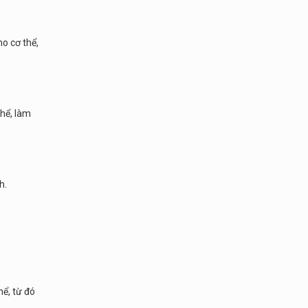
o cơ thể,
thể, làm
h.
hể, từ đó