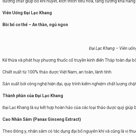
dưỡng chất giúp bổ khí huyết, kích thích tiêu hóa, tăng cường khả năng
Viên Uống Đại Lạc Khang
Bồi bổ cơ thể – An thần, ngủ ngon
Đại Lạc Khang – Viên uống
Kế thừa và phát huy phương thuốc cổ truyền kinh điển Thập toàn đại bô
Chiết xuất từ 100% thảo dược Việt Nam, an toàn, lành tính.
Sản xuất bởi công nghệ hiện đại, quy trình kiểm nghiệm chất lượng chặt
Thành phần của Đại Lạc Khang
Đại Lạc Khang là sự kết hợp hoàn hảo của các loại thảo dược quý giúp b
Cao Nhân Sâm (Panax Ginseng Extract)
Theo Đông y, nhân sâm có tác dụng đại bổ nguyên khí và cũng là vị th