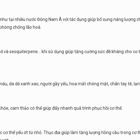
như tại nhiều nước Đông Nam Á với tác dụng giúp bổ sung năng lượng ch
 phòng chống lão hoá.
oid và sesquiterpene… khi sử dụng giúp tăng cường sức đề kháng cho cơ 
áu, da dẻ xanh xao, người gầy yếu, hoa mắt chóng mặt, chân tay tê, lạn
khỏe, cam thảo có thể giúp đẩy nhanh quá trình phục hồi cơ thể.
c cơ thể yếu ớt từ nhỏ. Thục địa giúp làm tăng lượng hồng cầu trong cơ t