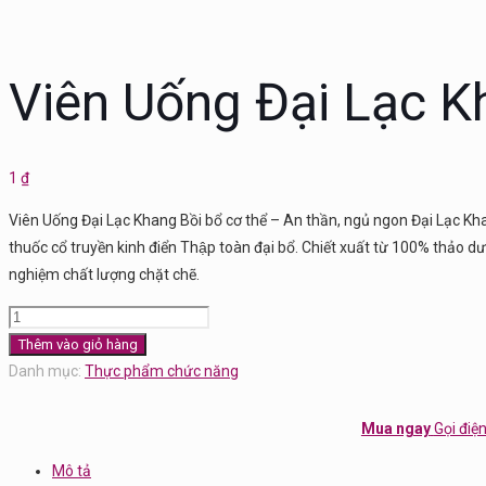
Viên Uống Đại Lạc 
1
₫
Viên Uống Đại Lạc Khang Bồi bổ cơ thể – An thần, ngủ ngon Đại Lạc Kha
thuốc cổ truyền kinh điển Thập toàn đại bổ. Chiết xuất từ 100% thảo
nghiệm chất lượng chặt chẽ.
Viên
Uống
Thêm vào giỏ hàng
Đại
Danh mục:
Thực phẩm chức năng
Lạc
Khang
Mua ngay
Gọi điệ
số
Mô tả
lượng