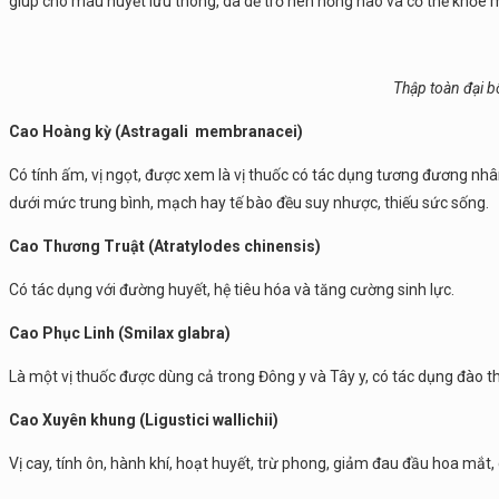
giúp cho máu huyết lưu thông, da dẻ trở nên hồng hào và cơ thể khỏe 
Thập toàn đại b
Cao Hoàng kỳ (Astragali membranacei)
Có tính ấm, vị ngọt, được xem là vị thuốc có tác dụng tương đương n
dưới mức trung bình, mạch hay tế bào đều suy nhược, thiếu sức sống.
Cao Thương Truật (Atratylodes chinensis)
Có tác dụng với đường huyết, hệ tiêu hóa và tăng cường sinh lực.
Cao Phục Linh (Smilax glabra)
Là một vị thuốc được dùng cả trong Đông y và Tây y, có tác dụng đào th
Cao Xuyên khung (Ligustici wallichii)
Vị cay, tính ôn, hành khí, hoạt huyết, trừ phong, giảm đau đầu hoa mắt