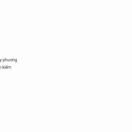
huy phương
nh kiểm