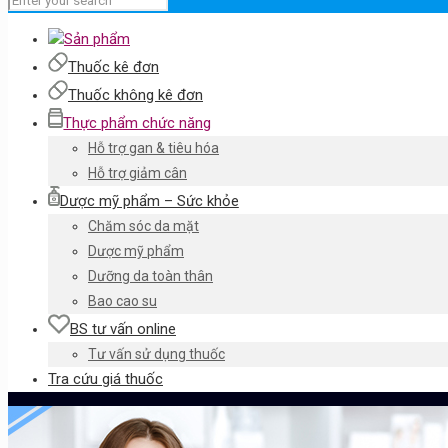
Sản phẩm
Thuốc kê đơn
Thuốc không kê đơn
Thực phẩm chức năng
Hỗ trợ gan & tiêu hóa
Hỗ trợ giảm cân
Dược mỹ phẩm – Sức khỏe
Chăm sóc da mặt
Dược mỹ phẩm
Dưỡng da toàn thân
Bao cao su
BS tư vấn online
Tư vấn sử dụng thuốc
Tra cứu giá thuốc