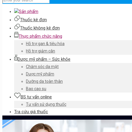
Sản phẩm
Thuốc kê đơn
Thuốc không kê đơn
Thực phẩm chức năng
Hỗ trợ gan & tiêu hóa
Hỗ trợ giảm cân
Dược mỹ phẩm – Sức khỏe
Chăm sóc da mặt
Dược mỹ phẩm
Dưỡng da toàn thân
Bao cao su
BS tư vấn online
Tư vấn sử dụng thuốc
Tra cứu giá thuốc