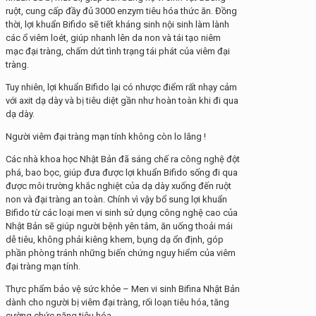
ruột, cung cấp đầy đủ 3000 enzym tiêu hóa thức ăn. Đồng
thời, lợi khuẩn Bifido sẽ tiết kháng sinh nội sinh làm lành
các ổ viêm loét, giúp nhanh lên da non và tái tạo niêm
mạc đại tràng, chấm dứt tình trạng tái phát của viêm đại
tràng.
Tuy nhiên, lợi khuẩn Bifido lại có nhược điểm rất nhạy cảm
với axit dạ dày và bị tiêu diệt gần như hoàn toàn khi đi qua
dạ dày.
Người viêm đại tràng mạn tính không còn lo lắng !
Các nhà khoa học Nhật Bản đã sáng chế ra công nghệ đột
phá, bao bọc, giúp đưa được lợi khuẩn Bifido sống đi qua
được môi trường khắc nghiệt của dạ dày xuống đến ruột
non và đại tràng an toàn. Chính vì vậy bổ sung lợi khuẩn
Bifido từ các loại men vi sinh sử dụng công nghệ cao của
Nhật Bản sẽ giúp người bệnh yên tâm, ăn uống thoải mái
dễ tiêu, không phải kiêng khem, bụng dạ ổn định, góp
phần phòng tránh những biến chứng nguy hiểm của viêm
đại tràng mạn tính.
Thực phẩm bảo vệ sức khỏe – Men vi sinh Bifina Nhật Bản
dành cho người bị viêm đại tràng, rối loạn tiêu hóa, tăng
cường chức năng tiêu hóa.