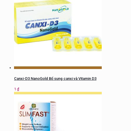
Canxi-D3 NanoGold Bổ sung canxi và Vitamin D3
1
₫