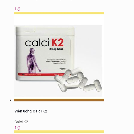
1
₫
Viên uống Calci K2
Calci K2
1
₫