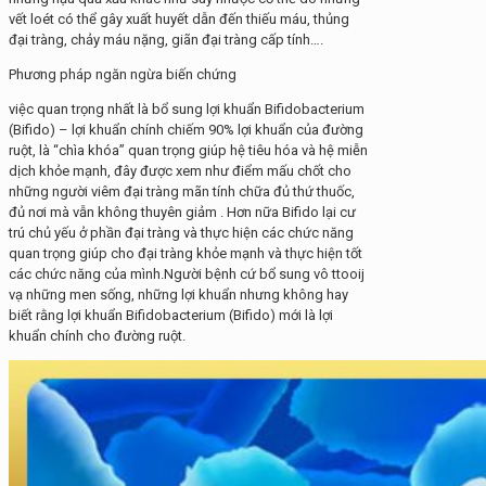
vết loét có thể gây xuất huyết dẫn đến thiếu máu, thủng
đại tràng, chảy máu nặng, giãn đại tràng cấp tính….
Phương pháp ngăn ngừa biến chứng
việc quan trọng nhất là bổ sung lợi khuẩn Bifidobacterium
(Bifido) – lợi khuẩn chính chiếm 90% lợi khuẩn của đường
ruột, là “chìa khóa” quan trọng giúp hệ tiêu hóa và hệ miễn
dịch khỏe mạnh, đây được xem như điểm mấu chốt cho
những người viêm đại tràng mãn tính chữa đủ thứ thuốc,
đủ nơi mà vẫn không thuyên giảm . Hơn nữa Bifido lại cư
trú chủ yếu ở phần đại tràng và thực hiện các chức năng
quan trọng giúp cho đại tràng khỏe mạnh và thực hiện tốt
các chức năng của mình.Người bệnh cứ bổ sung vô ttooij
vạ những men sống, những lợi khuẩn nhưng không hay
biết rằng lợi khuẩn Bifidobacterium (Bifido) mới là lợi
khuẩn chính cho đường ruột.