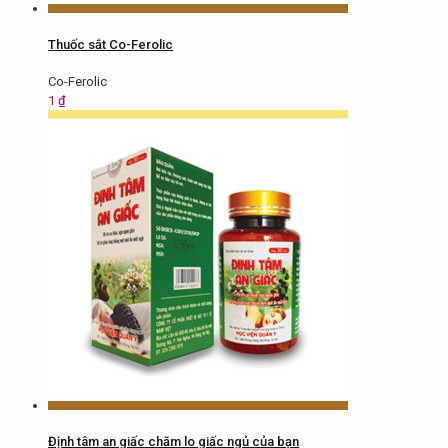
Thuốc sắt Co-Ferolic
Co-Ferolic
1
₫
Định tâm an giấc chăm lo giấc ngủ của bạn