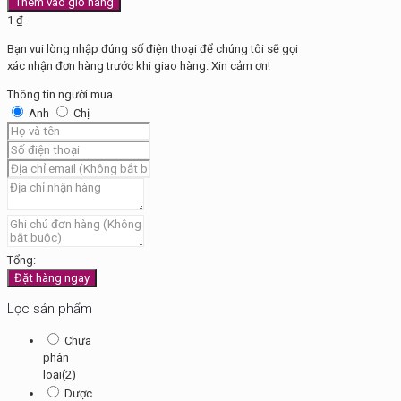
Thêm vào giỏ hàng
sinh
1
₫
Bifina
Bạn vui lòng nhập đúng số điện thoại để chúng tôi sẽ gọi
số
xác nhận đơn hàng trước khi giao hàng. Xin cảm ơn!
lượng
Thông tin người mua
Anh
Chị
Tổng:
Đặt hàng ngay
Lọc sản phẩm
Chưa
phân
loại
(2)
Dược