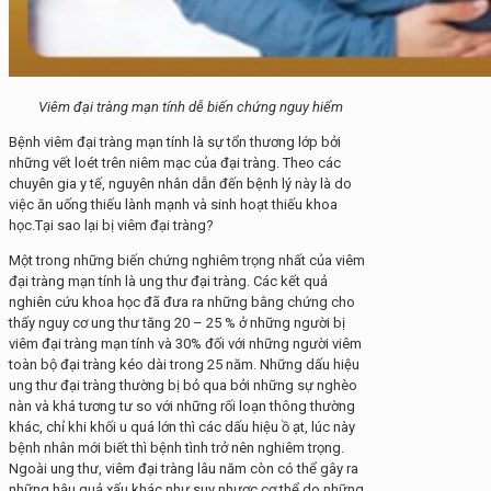
Viêm đại tràng mạn tính dễ biến chứng nguy hiểm
Bệnh viêm đại tràng mạn tính là sự tổn thương lớp bởi
những vết loét trên niêm mạc của đại tràng. Theo các
chuyên gia y tế, nguyên nhân dẫn đến bệnh lý này là do
việc ăn uống thiếu lành mạnh và sinh hoạt thiếu khoa
học.Tại sao lại bị viêm đại tràng?
Một trong những biến chứng nghiêm trọng nhất của viêm
đại tràng mạn tính là ung thư đại tràng. Các kết quả
nghiên cứu khoa học đã đưa ra những bằng chứng cho
thấy nguy cơ ung thư tăng 20 – 25 % ở những người bị
viêm đại tràng mạn tính và 30% đối với những người viêm
toàn bộ đại tràng kéo dài trong 25 năm. Những dấu hiệu
ung thư đại tràng thường bị bỏ qua bởi những sự nghèo
nàn và khá tương tư so với những rối loạn thông thường
khác, chỉ khi khối u quá lớn thì các dấu hiệu ồ ạt, lúc này
bệnh nhân mới biết thì bệnh tình trở nên nghiêm trọng.
Ngoài ung thư, viêm đại tràng lâu năm còn có thể gây ra
những hậu quả xấu khác như suy nhược cơ thể do những