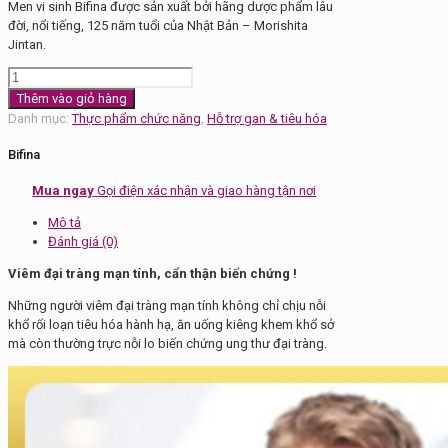
Men vi sinh Bifina được sản xuất bởi hãng dược phẩm lâu
đời, nổi tiếng, 125 năm tuổi của Nhật Bản – Morishita
Jintan.
Men
vi
Thêm vào giỏ hàng
sinh
Danh mục:
Thực phẩm chức năng
,
Hỗ trợ gan & tiêu hóa
Bifina
số
Bifina
lượng
Mua ngay
Gọi điện xác nhận và giao hàng tận nơi
Mô tả
Đánh giá (0)
Viêm đại tràng mạn tính, cẩn thận biến chứng !
Những người viêm đại tràng mạn tính không chỉ chịu nỗi
khổ rối loạn tiêu hóa hành hạ, ăn uống kiêng khem khổ sở
mà còn thường trực nỗi lo biến chứng ung thư đại tràng.