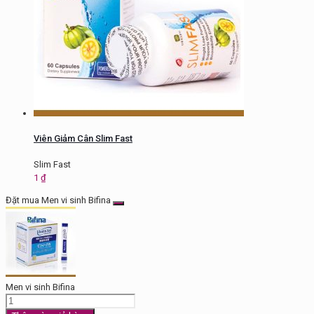
Viên Giảm Cân Slim Fast
Slim Fast
1
₫
Đặt mua Men vi sinh Bifina
Men vi sinh Bifina
Men
vi