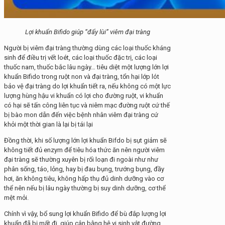
Lợi khuẩn Bifido giúp “đẩy lùi” viêm đại tràng
Người bị viêm đại tràng thường dùng các loại thuốc kháng
sinh để điều trị vết loét, các loại thuốc đặc trị, các loại
thuốc nam, thuốc bắc lâu ngày… tiêu diệt một lượng lớn lợi
khuẩn Bifido trong ruột non và đại tràng, tổn hại lớp lót
bảo vệ đại tràng do lợi khuẩn tiết ra, nếu không có một lực
lượng hùng hậu vi khuẩn có lợi cho đường ruột, vi khuẩn
có hại sẽ tấn công liên tục và niêm mạc đường ruột cứ thế
bị bào mon dẫn đến việc bệnh nhân viêm đại tràng cứ
khỏi một thời gian là lại bị tái lại
Đồng thời, khi số lượng lớn lợi khuẩn Bifdo bị sụt giảm sẽ
không tiết đủ enzym để tiêu hóa thức ăn nên người viêm
đại tràng sẽ thường xuyên bị rối loạn đi ngoài như như
phân sống, táo, lỏng, hay bị đau bụng, trướng bụng, đầy
hơi, ăn không tiêu, không hấp thụ đủ dinh dưỡng vào cơ
thể nên nếu bị lâu ngày thường bị suy dinh dưỡng, cơ thể
mệt mỏi.
Chính vì vậy, bổ sung lợi khuẩn Bifido để bù đắp lượng lợi
khuẩn đã bị mất đi, giúp cân bằng hệ vi sinh vật đường