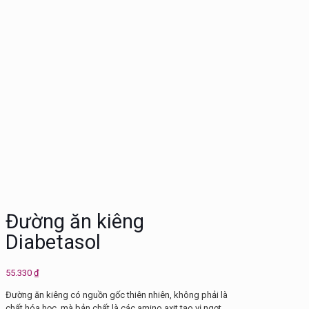
Đường ăn kiêng
Diabetasol
55.330
₫
Đường ăn kiêng có nguồn gốc thiên nhiên, không phải là
chất hóa học, mà bản chất là các amino axit tạo vị ngọt.