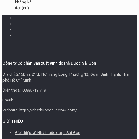
không kê
đơn
(80)
Công ty Cổ phần Sản xuất Kinh doanh Dược Sài Gòn
Địa chỉ: 215D và 215E Nơ Trang Long, Phường 12, Quận Bình Thạnh, Thành
phố Hồ Chí Minh.
Điện thoại: 0899.719.719
Email:
Website:
https://nhathuoconline247.com/
GIỚI THIỆU
Giới thiệu về Nhà thuốc dược Sài Gòn