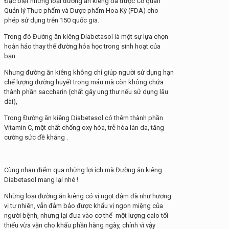
Đặc biệt những loại đường ăn kiêng đã được Cơ quan
Quản lý Thực phẩm và Dược phẩm Hoa Kỳ (FDA) cho
phép sử dụng trên 150 quốc gia.
Trong đó Đường ăn kiêng Diabetasol là một sự lựa chọn
hoàn hảo thay thế đường hóa học trong sinh hoạt của
bạn.
Nhưng đường ăn kiêng không chỉ giúp người sử dụng hạn
chế lượng đường huyết trong máu mà còn không chứa
thành phần saccharin (chất gây ung thư nếu sử dụng lâu
dài),
Trong Đường ăn kiêng Diabetasol có thêm thành phần
Vitamin C, một chất chống oxy hóa, trẻ hóa làn da, tăng
cường sức đề kháng .
Cùng nhau điểm qua những lợi ích mà Đường ăn kiêng
Diabetasol mang lại nhé !
Những loại đường ăn kiêng có vị ngọt đậm đà như hương
vị tự nhiên, vẫn đảm bảo được khẩu vị ngon miệng của
người bệnh, nhưng lại đưa vào cơ thể một lượng calo tối
thiểu vừa vặn cho khẩu phần hàng ngày, chính vì vậy