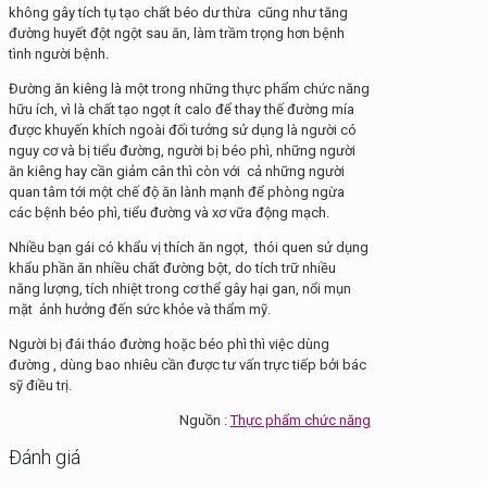
không gây tích tụ tạo chất béo dư thừa cũng như tăng
đường huyết đột ngột sau ăn, làm trầm trọng hơn bệnh
tình người bệnh.
Đường ăn kiêng là một trong những thực phẩm chức năng
hữu ích, vì là chất tạo ngọt ít calo để thay thế đường mía
được khuyến khích ngoài đối tưởng sử dụng là người có
nguy cơ và bị tiểu đường, người bị béo phì, những người
ăn kiêng hay cần giảm cân thì còn với cả những người
quan tâm tới một chế độ ăn lành mạnh để phòng ngừa
các bệnh béo phì, tiểu đường và xơ vữa động mạch.
Nhiều bạn gái có khẩu vị thích ăn ngọt, thói quen sử dụng
khẩu phần ăn nhiều chất đường bột, do tích trữ nhiều
năng lượng, tích nhiệt trong cơ thể gây hại gan, nổi mụn
mặt ảnh hưởng đến sức khỏe và thẩm mỹ.
Người bị đái tháo đường hoặc béo phì thì việc dùng
đường , dùng bao nhiêu cần được tư vấn trực tiếp bởi bác
sỹ điều trị.
Nguồn :
Thực phẩm chức năng
Đánh giá