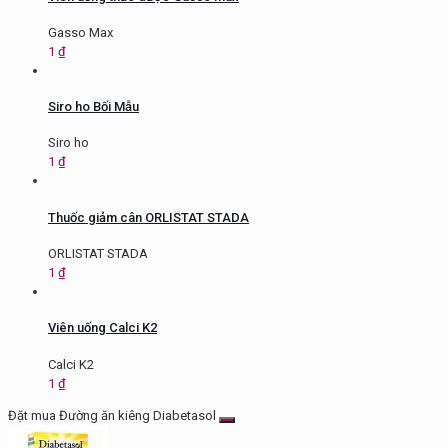
Gasso Max
1
₫
Siro ho Bối Mẫu
Siro ho
1
₫
Thuốc giảm cân ORLISTAT STADA
ORLISTAT STADA
1
₫
Viên uống Calci K2
Calci K2
1
₫
Đặt mua Đường ăn kiêng Diabetasol