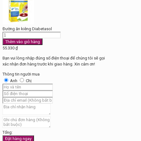
Đường ăn kiêng Diabetasol
Đường
ăn
Thêm vào giỏ hàng
kiêng
55.330
₫
Diabetasol
Bạn vui lòng nhập đúng số điện thoại để chúng tôi sẽ gọi
số
xác nhận đơn hàng trước khi giao hàng. Xin cảm ơn!
lượng
Thông tin người mua
Anh
Chị
Tổng:
Đặt hàng ngay