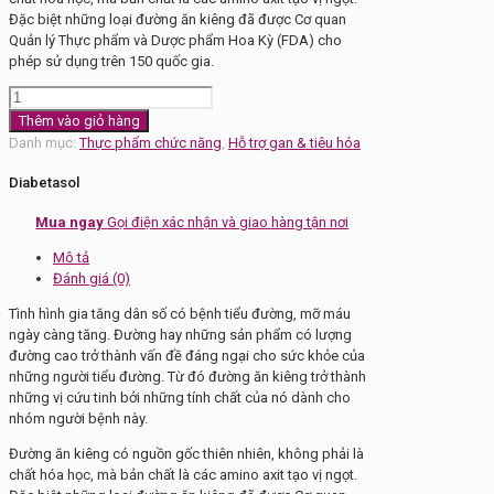
Đặc biệt những loại đường ăn kiêng đã được Cơ quan
Quản lý Thực phẩm và Dược phẩm Hoa Kỳ (FDA) cho
phép sử dụng trên 150 quốc gia.
Đường
ăn
Thêm vào giỏ hàng
kiêng
Danh mục:
Thực phẩm chức năng
,
Hỗ trợ gan & tiêu hóa
Diabetasol
số
Diabetasol
lượng
Mua ngay
Gọi điện xác nhận và giao hàng tận nơi
Mô tả
Đánh giá (0)
Tình hình gia tăng dân số có bệnh tiểu đường, mỡ máu
ngày càng tăng. Đường hay những sản phẩm có lượng
đường cao trở thành vấn đề đáng ngại cho sức khỏe của
những người tiểu đường. Từ đó đường ăn kiêng trở thành
những vị cứu tinh bởi những tính chất của nó dành cho
nhóm người bệnh này.
Đường ăn kiêng có nguồn gốc thiên nhiên, không phải là
chất hóa học, mà bản chất là các amino axit tạo vị ngọt.