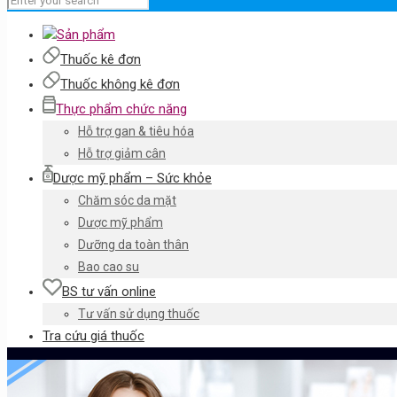
Sản phẩm
Thuốc kê đơn
Thuốc không kê đơn
Thực phẩm chức năng
Hỗ trợ gan & tiêu hóa
Hỗ trợ giảm cân
Dược mỹ phẩm – Sức khỏe
Chăm sóc da mặt
Dược mỹ phẩm
Dưỡng da toàn thân
Bao cao su
BS tư vấn online
Tư vấn sử dụng thuốc
Tra cứu giá thuốc