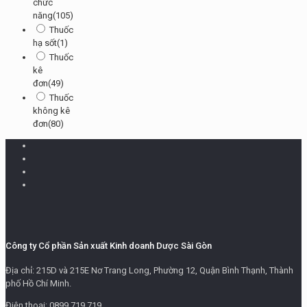
chức
năng
(105)
Thuốc
hạ sốt
(1)
Thuốc
kê
đơn
(49)
Thuốc
không kê
đơn
(80)
Công ty Cổ phần Sản xuất Kinh doanh Dược Sài Gòn
Địa chỉ: 215D và 215E Nơ Trang Long, Phường 12, Quận Bình Thạnh, Thành
phố Hồ Chí Minh.
Điện thoại: 0899.719.719