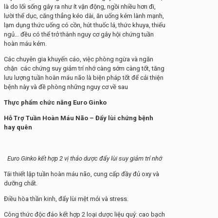
là do lối sống gây ra như ít vận động, ngồi nhiều hơn đi,
lười thể dục, căng thẳng kéo dài, ăn uống kém lành mạnh,
lạm dụng thức uống có cồn, hút thuốc lá, thức khuya, thiếu
ngủ… đều có thể trở thành nguy cơ gây hội chứng tuần
hoàn máu kém.
Các chuyên gia khuyến cáo, việc phòng ngừa và ngăn
chặn các chứng suy giảm trí nhớ càng sớm càng tốt, tăng
lưu lượng tuần hoàn máu não là biện pháp tốt để cải thiện
bệnh này và đề phòng những nguy cơ về sau
Thực phẩm chức năng Euro Ginko
Hỗ Trợ Tuần Hoàn Máu Não – Đẩy lùi chứng bệnh
hay quên
Euro Ginko kết hợp 2 vị thảo dược đẩy lùi suy giảm trí nhớ
Tái thiết lập tuần hoàn máu não, cung cấp đầy đủ oxy và
dưỡng chất.
Điều hòa thần kinh, đẩy lùi mệt mỏi và stress.
Công thức độc đáo kết hợp 2 loại dược liệu quý: cao bạch