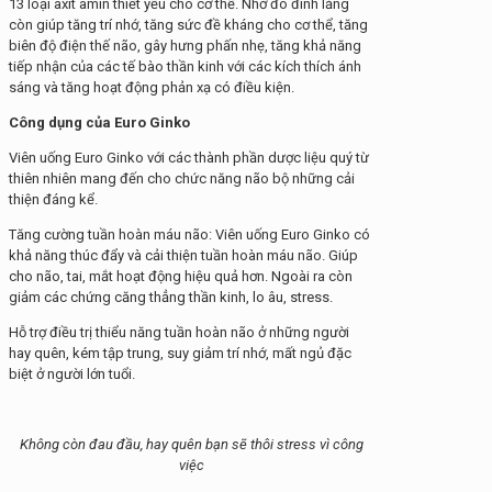
13 loại axit amin thiết yếu cho cơ thể. Nhờ đó đinh lăng
còn giúp tăng trí nhớ, tăng sức đề kháng cho cơ thể, tăng
biên độ điện thế não, gây hưng phấn nhẹ, tăng khả năng
tiếp nhận của các tế bào thần kinh với các kích thích ánh
sáng và tăng hoạt động phản xạ có điều kiện.
Công dụng của Euro Ginko
Viên uống Euro Ginko với các thành phần dược liệu quý từ
thiên nhiên mang đến cho chức năng não bộ những cải
thiện đáng kể.
Tăng cường tuần hoàn máu não: Viên uống Euro Ginko có
khả năng thúc đẩy và cải thiện tuần hoàn máu não. Giúp
cho não, tai, mắt hoạt động hiệu quả hơn. Ngoài ra còn
giảm các chứng căng thẳng thần kinh, lo âu, stress.
Hỗ trợ điều trị thiểu năng tuần hoàn não ở những người
hay quên, kém tập trung, suy giảm trí nhớ, mất ngủ đặc
biệt ở người lớn tuổi.
Không còn đau đầu, hay quên bạn sẽ thôi stress vì công
việc