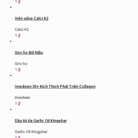
1
₫
Viên uống Calci K2
Calci K2
1
₫
Siro ho Bối Mẫu
Siro ho
1
₫
Imedeen 35+ Kích Thích Phát Triển Collagen
Imedeen
1
₫
Dầu tỏi tía Garlic Oil Kingphar
Garlic Oil Kingphar
1
₫