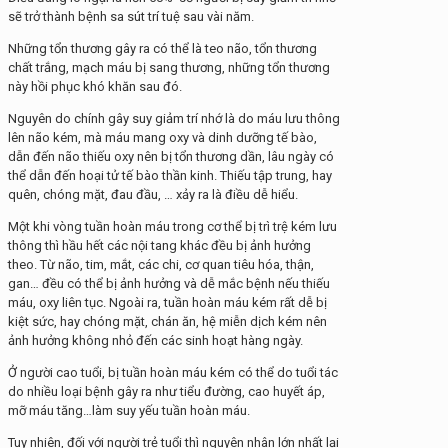
sẽ trở thành bệnh sa sút trí tuệ sau vài năm.
Những tổn thương gây ra có thể là teo não, tổn thương
chất trắng, mạch máu bị sang thương, những tổn thương
này hồi phục khó khăn sau đó.
Nguyên do chính gây suy giảm trí nhớ là do máu lưu thông
lên não kém, mà máu mang oxy và dinh dưỡng tế bào,
dẫn đến não thiếu oxy nên bị tổn thương dần, lâu ngày có
thể dẫn đến hoại tử tế bào thần kinh. Thiếu tập trung, hay
quên, chóng mặt, đau đầu, … xảy ra là điều dễ hiểu.
Một khi vòng tuần hoàn máu trong cơ thể bị trì trệ kém lưu
thông thì hầu hết các nội tang khác đều bị ảnh hưởng
theo. Từ não, tim, mắt, các chi, cơ quan tiêu hóa, thận,
gan… đều có thể bị ảnh hưởng và dễ mắc bệnh nếu thiếu
máu, oxy liên tục. Ngoài ra, tuần hoàn máu kém rất dễ bị
kiệt sức, hay chóng mặt, chán ăn, hệ miễn dịch kém nên
ảnh hưởng không nhỏ đến các sinh hoạt hàng ngày.
Ở người cao tuổi, bị tuần hoàn máu kém có thể do tuổi tác
do nhiều loại bệnh gây ra như tiểu đường, cao huyết áp,
mỡ máu tăng…làm suy yếu tuần hoàn máu.
Tuy nhiên, đối với người trẻ tuổi thì nguyên nhân lớn nhất lại