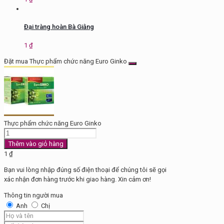
Đại tràng hoàn Bà Giằng
1
₫
Đặt mua Thực phẩm chức năng Euro Ginko
Thực phẩm chức năng Euro Ginko
Thực
phẩm
Thêm vào giỏ hàng
chức
1
₫
năng
Bạn vui lòng nhập đúng số điện thoại để chúng tôi sẽ gọi
Euro
xác nhận đơn hàng trước khi giao hàng. Xin cảm ơn!
Ginko
số
Thông tin người mua
lượng
Anh
Chị