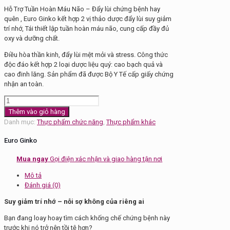
Hỗ Trợ Tuần Hoàn Máu Não – Đẩy lùi chứng bệnh hay
quên , Euro Ginko kết hợp 2 vị thảo dược đẩy lùi suy giảm
trí nhớ, Tái thiết lập tuần hoàn máu não, cung cấp đầy đủ
oxy và dưỡng chất.
Điều hòa thần kinh, đẩy lùi mệt mỏi và stress. Công thức
độc đáo kết hợp 2 loại dược liệu quý: cao bạch quả và
cao đinh lăng. Sản phẩm đã được Bộ Y Tế cấp giấy chứng
nhận an toàn.
Thực
phẩm
Thêm vào giỏ hàng
chức
Danh mục:
Thực phẩm chức năng
,
Thực phẩm khác
năng
Euro
Euro Ginko
Ginko
số
Mua ngay
Gọi điện xác nhận và giao hàng tận nơi
lượng
Mô tả
Đánh giá (0)
Suy giảm trí nhớ – nỗi sợ không của riêng ai
Bạn đang loay hoay tìm cách khống chế chứng bệnh này
trước khi nó trở nên tồi tệ hơn?