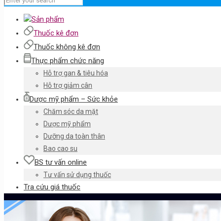
Sản phẩm
Thuốc kê đơn
Thuốc không kê đơn
Thực phẩm chức năng
Hỗ trợ gan & tiêu hóa
Hỗ trợ giảm cân
Dược mỹ phẩm – Sức khỏe
Chăm sóc da mặt
Dược mỹ phẩm
Dưỡng da toàn thân
Bao cao su
BS tư vấn online
Tư vấn sử dụng thuốc
Tra cứu giá thuốc