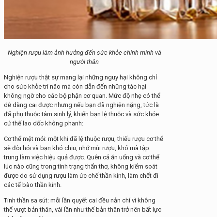
Nghiện rượu làm ảnh hưởng đến sức khỏe chính mình và
người thân
Nghiện rượu thật sự mang lại những nguy hại không chỉ
cho sức khỏe trí não mà còn dẫn đến những tác hại
không ngờ cho các bộ phận cơ quan. Mức độ nhẹ có thể
dễ dàng cai được nhưng nếu bạn đã nghiện nặng, tức là
đã phụ thuộc tâm sinh lý, khiến bạn lệ thuộc và sức khỏe
cứ thế lao dốc không phanh:
Cơ thể mệt mỏi: một khi đã lệ thuộc rượu, thiếu rượu cơ thể
sẽ đòi hỏi và bạn khó chịu, nhớ mùi rượu, khó mà tập
trung làm việc hiệu quả được. Quên cả ăn uống và cơ thể
lúc nào cũng trong tình trạng thẩn thơ, không kiểm soát
được do sử dụng rượu làm ức chế thần kinh, làm chết đi
các tế bào thần kinh.
Tinh thần sa sút: mỗi lần quyết cai đều nản chí vì không
thể vượt bản thân, vài lần như thế bản thân trở nên bất lực