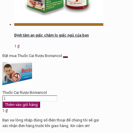
Định tâm an giấc chăm lo giấc ngủ của bạn
1
₫
Đặt mua Thuốc Cai Rượu Boniancol
Thuốc Cai Rượu Boniancol
Thuốc
Cai
Thêm vào giỏ hàng
Rượu
1
₫
Boniancol
Bạn vui lòng nhập đúng số điện thoại để chúng tôi sẽ gọi
số
xác nhận đơn hàng trước khi giao hàng. Xin cảm ơn!
lượng