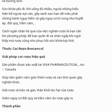
và buông xuôi
Sức khỏe yếu đi
:
khi uống đủ nhiều, ngoài những biểu
hiện bề ngoài sụt cân, gầy xanh xao bạn dễ mắc phải
chứng bệnh nguy hiểm và gây nguy cơ tử vong như huyết
áp, đột quỵ, trầm cảm,…
Cách ngăn chặn hệ quả của việc nghiện rượu là bạn cần
tìm phương pháp để bạn quên đi và chán ngấy khi ngửi
thấy mùi rượu cũng như phục hồi sức khỏe kịp thời.
Thuốc Cai Rượu Boniancol
Giải pháp cai rượu hiệu quả
Sản phẩm được sản xuất tại VIVA PHARMACEUTICAL., Inc
– Canada
Giúp làm giảm cảm giác thèm rượu và các thói quen gây
nghiện khác.
Giải rượu và bảo vệ gan, thận khỏi tác hại của rượu.
Giảm nguy cơ đột quỵ và trầm cảm do rượu gây ra.
Thành phần