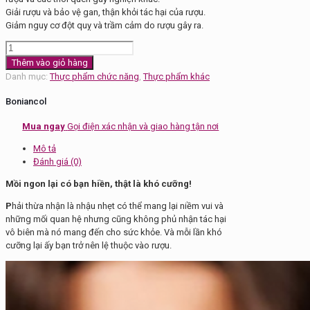
Giải rượu và bảo vệ gan, thận khỏi tác hại của rượu.
Giảm nguy cơ đột quỵ và trầm cảm do rượu gây ra.
Thuốc
Cai
Thêm vào giỏ hàng
Rượu
Danh mục:
Thực phẩm chức năng
,
Thực phẩm khác
Boniancol
số
Boniancol
lượng
Mua ngay
Gọi điện xác nhận và giao hàng tận nơi
Mô tả
Đánh giá (0)
Mồi ngon lại có bạn hiền, thật là khó cưỡng!
P
hải thừa nhận là nhậu nhẹt có thể mang lại niềm vui và
những mối quan hệ nhưng cũng không phủ nhận tác hại
vô biên mà nó mang đến cho sức khỏe. Và mỗi lần khó
cưỡng lại ấy bạn trở nên lệ thuộc vào rượu.