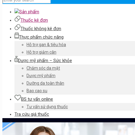
Sản phẩm
Thuốc kê đơn
Thuốc không kê đơn
Thực phẩm chức năng
Hỗ trợ gan & tiêu hóa
Hỗ trợ giảm cân
Dược mỹ phẩm – Sức khỏe
Chăm sóc da mặt
Dược mỹ phẩm
Dưỡng da toàn thân
Bao cao su
BS tư vấn online
Tư vấn sử dụng thuốc
Tra cứu giá thuốc