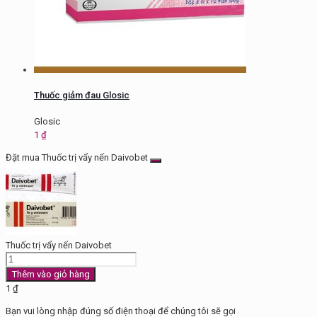
Thuốc giảm đau Glosic
Glosic
1
₫
Đặt mua Thuốc trị vẩy nến Daivobet
Thuốc trị vẩy nến Daivobet
Thuốc
trị
Thêm vào giỏ hàng
vẩy
1
₫
nến
Bạn vui lòng nhập đúng số điện thoại để chúng tôi sẽ gọi
Daivobet