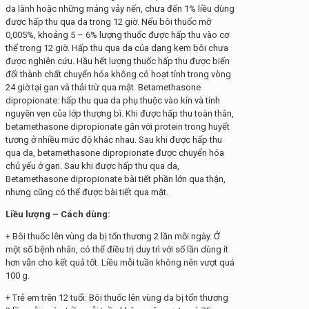
da lành hoặc những mảng vảy nến, chưa đến 1% liều dùng
được hấp thu qua da trong 12 giờ. Nếu bôi thuốc mỡ
0,005%, khoảng 5 – 6% lượng thuốc được hấp thu vào cơ
thể trong 12 giờ. Hấp thu qua da của dạng kem bôi chưa
được nghiên cứu. Hầu hết lượng thuốc hấp thu được biến
đổi thành chất chuyển hóa không có hoạt tính trong vòng
24 giờ tại gan và thải trừ qua mật. Betamethasone
dipropionate: hấp thu qua da phụ thuộc vào kín và tính
nguyên vẹn của lớp thượng bì. Khi được hấp thu toàn thân,
betamethasone dipropionate gắn với protein trong huyết
tương ở nhiều mức độ khác nhau. Sau khi được hấp thu
qua da, betamethasone dipropionate được chuyển hóa
chủ yếu ở gan. Sau khi được hấp thu qua da,
Betamethasone dipropionate bài tiết phần lớn qua thận,
nhưng cũng có thể được bài tiết qua mật.
Liều lượng – Cách dùng:
+ Bôi thuốc lên vùng da bị tổn thương 2 lần mỗi ngày. Ở
một số bệnh nhân, có thể điều trị duy trì với số lần dùng ít
hơn vẫn cho kết quả tốt. Liều mỗi tuần không nên vượt quá
100 g.
+ Trẻ em trên 12 tuổi: Bôi thuốc lên vùng da bị tổn thương