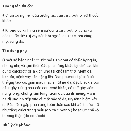
Tương tác thuốc:
+ Chưa có nghiên cứu tương tác của calcipotriol với thuốc
khác.
+ Không có kinh nghiệm sử dụng calcipotriol cùng với
các thuốc điều trị vảy nến bôi ngoài da khác trên cùng
một vùng da.
Tác dụng phụ:
Ở một số bệnh nhân thuốc mỡ Daivobet có thể gây ngứa,
nhưng nhẹ và tạm thời. Các phản ứng khác tại chỗ sau khi
dùng calcipotriol là kích ứng tại chỗ tạm thời, viêm da,
ban đỏ, bệnh vảy nến nặng lên. Dùng steroid tại chỗ có
thể gây teo cơ, giãn mao mạch, nứt nẻ da, đặc biệt khi bôi
dài ngày. Cũng như các corticoid khác, có thể gây viêm
nang lông, chứng rậm lông, viêm da quanh miệng, viêm
da dị ứng do tiếp xúc và mất sắc tố da, tuy rằng hiếm xảy
ra. Rất hiếm gặp phản ứng toàn thân sau khi bôi thuốc mỡ
như tăng calci trong máu (do calcipotriol) hoặc ức chế vỏ
thượng thận (do corticoid).
Chú ý đề phòng
: