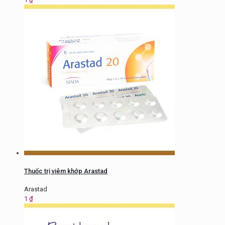
Thuốc trị viêm khớp Arastad
Arastad
1
₫