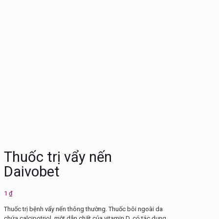
Thuốc trị vẩy nến
Daivobet
1
₫
Thuốc trị bệnh vẩy nến thông thường. Thuốc bôi ngoài da
chứa calcipotriol, một dẫn chất của vitamin D, có tác dụng