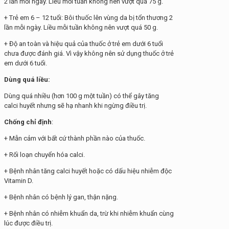
2 lần mỗi ngày. Liều mỗi tuần không nên vượt quá 75 g.
+ Trẻ em 6 – 12 tuổi: Bôi thuốc lên vùng da bị tổn thương 2
lần mỗi ngày. Liều mỗi tuần không nên vượt quá 50 g.
+ Độ an toàn và hiệu quả của thuốc ở trẻ em dưới 6 tuổi
chưa được đánh giá. Vì vậy không nên sử dụng thuốc ở trẻ
em dưới 6 tuổi.
Dùng quá liều:
Dùng quá nhiều (hơn 100 g một tuần) có thể gây tăng
calci huyết nhưng sẽ hạ nhanh khi ngừng điều trị.
Chống chỉ định
:
+ Mẫn cảm với bất cứ thành phần nào của thuốc.
+ Rối loạn chuyển hóa calci.
+ Bệnh nhân tăng calci huyết hoặc có dấu hiệu nhiễm độc
Vitamin D.
+ Bệnh nhân có bệnh lý gan, thận nặng.
+ Bệnh nhân có nhiễm khuẩn da, trừ khi nhiễm khuẩn cùng
lúc được điều trị.