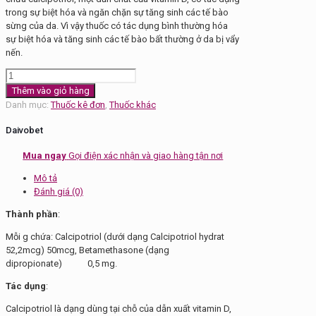
trong sự biệt hóa và ngăn chặn sự tăng sinh các tế bào
sừng của da. Vì vậy thuốc có tác dụng bình thường hóa
sự biệt hóa và tăng sinh các tế bào bất thường ở da bị vẩy
nến.
Thuốc
trị
Thêm vào giỏ hàng
vẩy
Danh mục:
Thuốc kê đơn
,
Thuốc khác
nến
Daivobet
Daivobet
số
lượng
Mua ngay
Gọi điện xác nhận và giao hàng tận nơi
Mô tả
Đánh giá (0)
Thành phần
:
Mỗi g chứa: Calcipotriol (dưới dạng Calcipotriol hydrat
52,2mcg) 50mcg, Betamethasone (dạng
dipropionate) 0,5 mg.
Tác dụng
:
Calcipotriol là dạng dùng tại chỗ của dẫn xuất vitamin D,